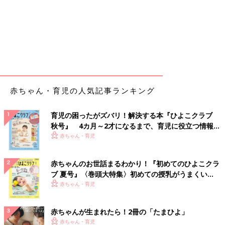
赤ちゃん・育児の人気記事ランキング
育児の困ったがズバリ！解決する本『ひよこクラブ
秋号』 4カ月～2才になるまで、育児に役立つ情報が
いっぱい！
赤ちゃん・育児
赤ちゃんのお世話まるわかり！『初めてのひよこクラ
ブ 夏号』〈巻頭大特集〉初めての授乳がうまくい
く！ おっぱい・ミルクの基本と夏のトラブル 解決テ
赤ちゃん・育児
ク
赤ちゃんが生まれたら！2冊の「たまひよ」
赤ちゃん・育児