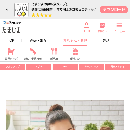
×
内祝い
SHOP
メニュー
TOP
妊娠・出産
赤ちゃん・育児
妊活
育児グッズ
病気・予防接種
離乳食
優待パス
ひよこクラブ
アプリ
SNS
キャンペーン
写真スタジオ