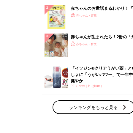
赤ちゃんのお世話まるわかり！『
てのひよこクラブ 夏号』〈巻頭
赤ちゃん・育児
集〉初めての授乳がうまくいく！
っぱい・ミルクの基本と夏のトラ
解決テク
赤ちゃんが生まれたら！2冊の「
ひよ」
赤ちゃん・育児
「イソジン®クリアうがい薬」と
しょに「うがいパワー」で一年中
健やか
PR（iNova｜Hugkum）
ランキングをもっと見る