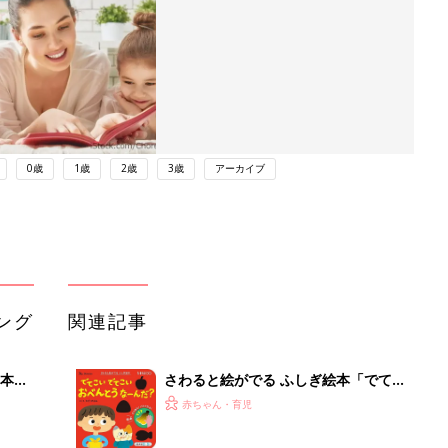
0歳
1歳
2歳
3歳
アーカイブ
ング
関連記事
本
さわると絵がでる ふしぎ絵本「でて
2才
こい でてこい おべんとうなーん
赤ちゃん・育児
いっ
だ？」