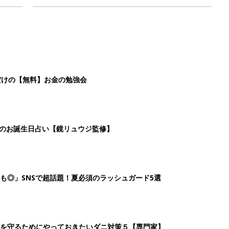
だけの【無料】お金の勉強会
日のお誕生日占い【鏡リュウジ監修】
も◎」SNSで超話題！夏必須のラッシュガード5選
を守るためにやっておきたいダニ対策５【専門家】