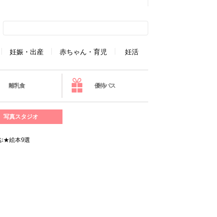
妊娠・出産
赤ちゃん・育児
妊活
離乳食
優待パス
写真スタジオ
ぶ★絵本9選