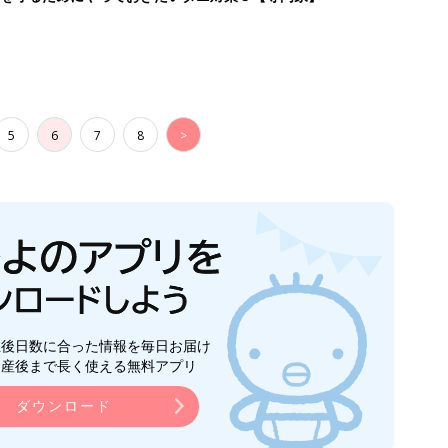
5
6
7
8
>
生後日数に合った情報を毎日お届け
ら産後まで長く使える無料アプリ
ダウンロード