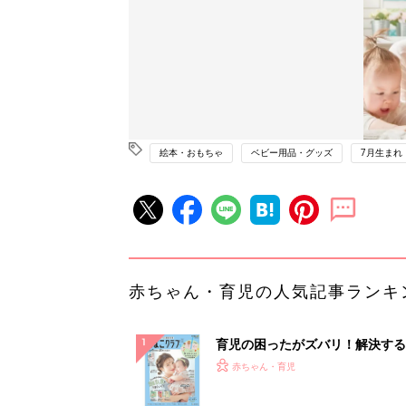
絵本・おもちゃ
ベビー用品・グッズ
7月生まれ
赤ちゃん・育児の人気記事ランキ
育児の困ったがズバリ！解決する
『ひよこクラブ 夏号』 4カ月～
赤ちゃん・育児
になるまで、育児に役立つ情報が
ぱい！