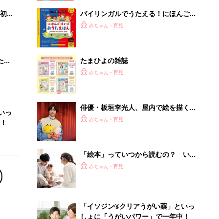
初め
バイリンガルでうたえる！にほんご
大特
えいご おうたえほん（たまひよ おう
赤ちゃん・育児
 お
た絵本）
ブル
たま
たまひよの雑誌
赤ちゃん・育児
俳優・板垣李光人、屋内で絵を描くの
いっ
が大好きだった幼少期。自ら手がけた
赤ちゃん・育児
！
絵本に込めた思いとは？
「絵本」っていつから読むの？ いつ
卒業するの？【気になる絵本事情】
赤ちゃん・育児
「イソジン®クリアうがい薬」といっ
しょに「うがいパワー」で一年中！