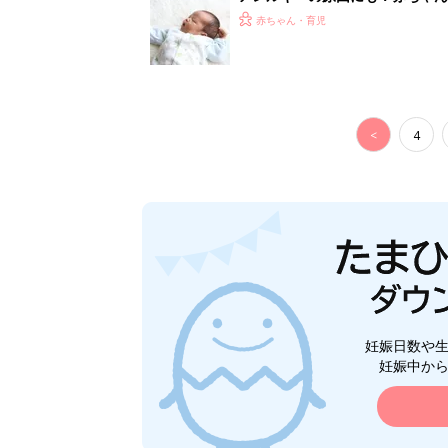
赤ちゃん・育児
<
4
妊娠日数や
妊娠中か