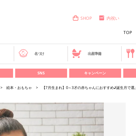
SHOP
内祝い
TOP
き
名づけ
出産準備
SNS
キャンペーン
絵本・おもちゃ
【7月生まれ】0～3才の赤ちゃんにおすすめ♪誕生月で選