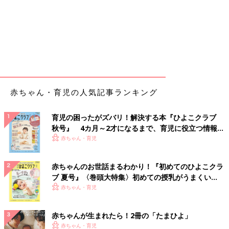
赤ちゃん・育児の人気記事ランキング
育児の困ったがズバリ！解決する本『ひよこクラブ
秋号』 4カ月～2才になるまで、育児に役立つ情報が
いっぱい！
赤ちゃん・育児
赤ちゃんのお世話まるわかり！『初めてのひよこクラ
ブ 夏号』〈巻頭大特集〉初めての授乳がうまくい
く！ おっぱい・ミルクの基本と夏のトラブル 解決テ
赤ちゃん・育児
ク
赤ちゃんが生まれたら！2冊の「たまひよ」
赤ちゃん・育児