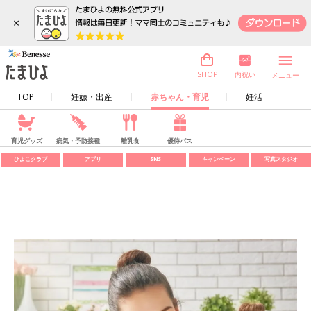
×
内祝い
SHOP
メニュー
TOP
妊娠・出産
赤ちゃん・育児
妊活
育児グッズ
病気・予防接種
離乳食
優待パス
ひよこクラブ
アプリ
SNS
キャンペーン
写真スタジオ