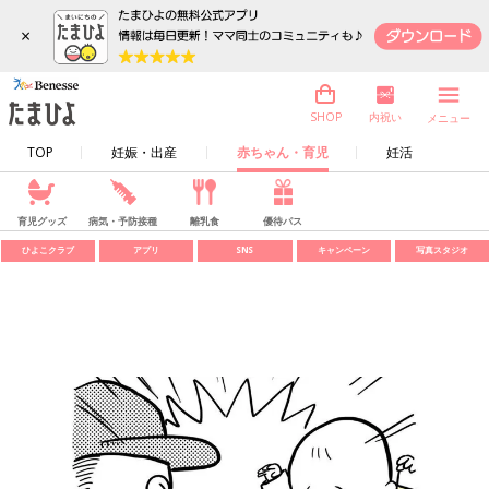
×
内祝い
SHOP
メニュー
TOP
妊娠・出産
赤ちゃん・育児
妊活
育児グッズ
病気・予防接種
離乳食
優待パス
ひよこクラブ
アプリ
SNS
キャンペーン
写真スタジオ