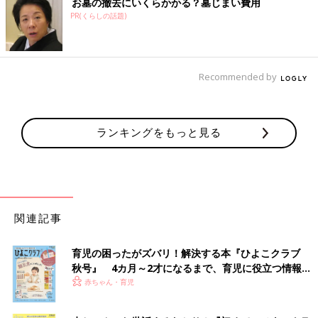
お墓の撤去にいくらかかる？墓じまい費用
PR(くらしの話題)
Recommended by
ランキングをもっと見る
関連記事
育児の困ったがズバリ！解決する本『ひよこクラブ
秋号』 4カ月～2才になるまで、育児に役立つ情報が
いっぱい！
赤ちゃん・育児