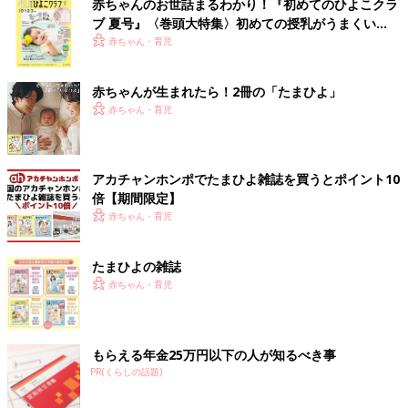
赤ちゃんのお世話まるわかり！『初めてのひよこクラ
ブ 夏号』〈巻頭大特集〉初めての授乳がうまくい
く！ おっぱい・ミルクの基本と夏のトラブル 解決テ
赤ちゃん・育児
ク
赤ちゃんが生まれたら！2冊の「たまひよ」
赤ちゃん・育児
アカチャンホンポでたまひよ雑誌を買うとポイント10
倍【期間限定】
赤ちゃん・育児
たまひよの雑誌
赤ちゃん・育児
もらえる年金25万円以下の人が知るべき事
PR(くらしの話題)