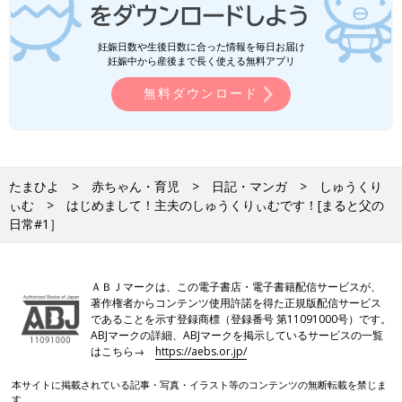
妊娠日数や生後日数に合った情報を毎日お届け
妊娠中から産後まで長く使える無料アプリ
無料ダウンロード
たまひよ
赤ちゃん・育児
日記・マンガ
しゅうくり
ぃむ
はじめまして！主夫のしゅうくりぃむです！[まると父の
日常#1］
ＡＢＪマークは、この電子書店・電子書籍配信サービスが、
著作権者からコンテンツ使用許諾を得た正規版配信サービス
であることを示す登録商標（登録番号 第11091000号）です。
ABJマークの詳細、ABJマークを掲示しているサービスの一覧
はこちら→
https://aebs.or.jp/
本サイトに掲載されている記事・写真・イラスト等のコンテンツの無断転載を禁じま
す。