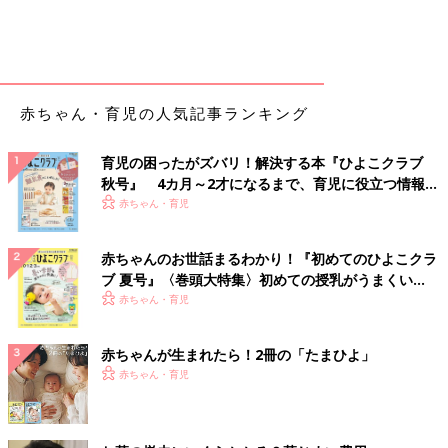
赤ちゃん・育児の人気記事ランキング
育児の困ったがズバリ！解決する本『ひよこクラブ
秋号』 4カ月～2才になるまで、育児に役立つ情報が
いっぱい！
赤ちゃん・育児
赤ちゃんのお世話まるわかり！『初めてのひよこクラ
ブ 夏号』〈巻頭大特集〉初めての授乳がうまくい
く！ おっぱい・ミルクの基本と夏のトラブル 解決テ
赤ちゃん・育児
ク
赤ちゃんが生まれたら！2冊の「たまひよ」
赤ちゃん・育児