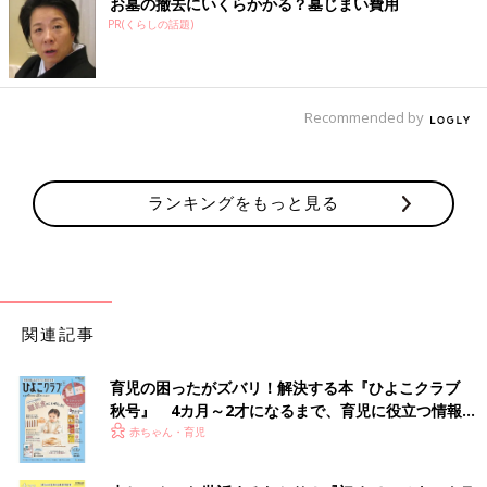
お墓の撤去にいくらかかる？墓じまい費用
PR(くらしの話題)
Recommended by
ランキングをもっと見る
関連記事
育児の困ったがズバリ！解決する本『ひよこクラブ
秋号』 4カ月～2才になるまで、育児に役立つ情報が
いっぱい！
赤ちゃん・育児