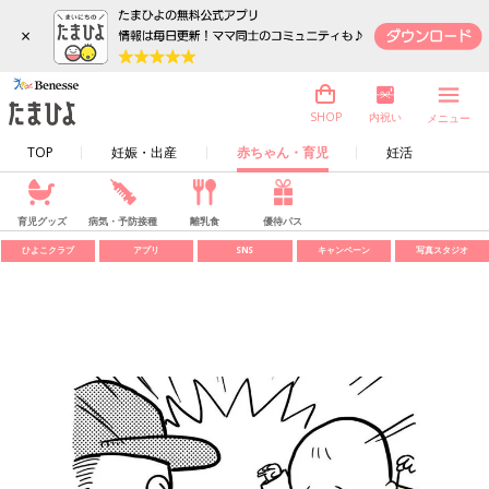
×
内祝い
SHOP
メニュー
TOP
妊娠・出産
赤ちゃん・育児
妊活
育児グッズ
病気・予防接種
離乳食
優待パス
ひよこクラブ
アプリ
SNS
キャンペーン
写真スタジオ