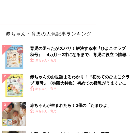
赤ちゃん・育児の人気記事ランキング
育児の困ったがズバリ！解決する本『ひよこクラブ
秋号』 4カ月～2才になるまで、育児に役立つ情報が
いっぱい！
赤ちゃん・育児
赤ちゃんのお世話まるわかり！『初めてのひよこクラ
ブ 夏号』〈巻頭大特集〉初めての授乳がうまくい
く！ おっぱい・ミルクの基本と夏のトラブル 解決テ
赤ちゃん・育児
ク
赤ちゃんが生まれたら！2冊の「たまひよ」
赤ちゃん・育児