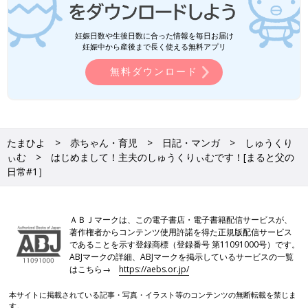
妊娠日数や生後日数に合った情報を毎日お届け
妊娠中から産後まで長く使える無料アプリ
無料ダウンロード
たまひよ
赤ちゃん・育児
日記・マンガ
しゅうくり
ぃむ
はじめまして！主夫のしゅうくりぃむです！[まると父の
日常#1］
ＡＢＪマークは、この電子書店・電子書籍配信サービスが、
著作権者からコンテンツ使用許諾を得た正規版配信サービス
であることを示す登録商標（登録番号 第11091000号）です。
ABJマークの詳細、ABJマークを掲示しているサービスの一覧
はこちら→
https://aebs.or.jp/
本サイトに掲載されている記事・写真・イラスト等のコンテンツの無断転載を禁じま
す。