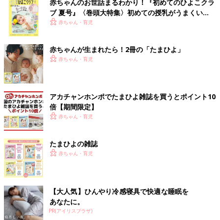
赤ちゃんのお世話まるわかり！『初めてのひよこクラ
ブ 夏号』〈巻頭大特集〉初めての授乳がうまくい
く！ おっぱい・ミルクの基本と夏のトラブル 解決テ
赤ちゃん・育児
ク
赤ちゃんが生まれたら！2冊の「たまひよ」
赤ちゃん・育児
アカチャンホンポでたまひよ雑誌を買うとポイント10
倍【期間限定】
赤ちゃん・育児
たまひよの雑誌
赤ちゃん・育児
【大人気】ひんやり冷感寝具で快適な睡眠を
あなたに。
PR(アイリスプラザ)