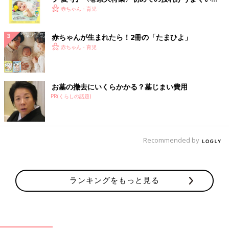
く！ おっぱい・ミルクの基本と夏のトラブル 解決テ
赤ちゃん・育児
ク
赤ちゃんが生まれたら！2冊の「たまひよ」
赤ちゃん・育児
お墓の撤去にいくらかかる？墓じまい費用
PR(くらしの話題)
Recommended by
ランキングをもっと見る