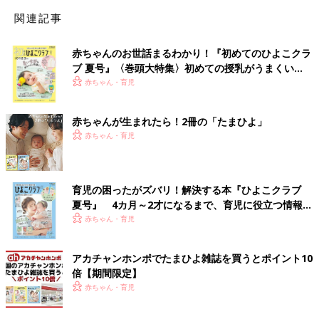
関連記事
赤ちゃんのお世話まるわかり！『初めてのひよこクラ
ブ 夏号』〈巻頭大特集〉初めての授乳がうまくい
く！ おっぱい・ミルクの基本と夏のトラブル 解決テ
赤ちゃん・育児
ク
赤ちゃんが生まれたら！2冊の「たまひよ」
赤ちゃん・育児
育児の困ったがズバリ！解決する本『ひよこクラブ
夏号』 4カ月～2才になるまで、育児に役立つ情報が
いっぱい！
赤ちゃん・育児
アカチャンホンポでたまひよ雑誌を買うとポイント10
倍【期間限定】
赤ちゃん・育児