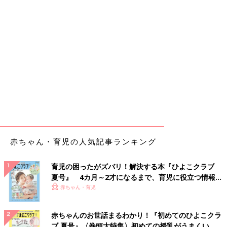
赤ちゃん・育児の人気記事ランキング
育児の困ったがズバリ！解決する本『ひよこクラブ
夏号』 4カ月～2才になるまで、育児に役立つ情報が
いっぱい！
赤ちゃん・育児
赤ちゃんのお世話まるわかり！『初めてのひよこクラ
ブ 夏号』〈巻頭大特集〉初めての授乳がうまくい