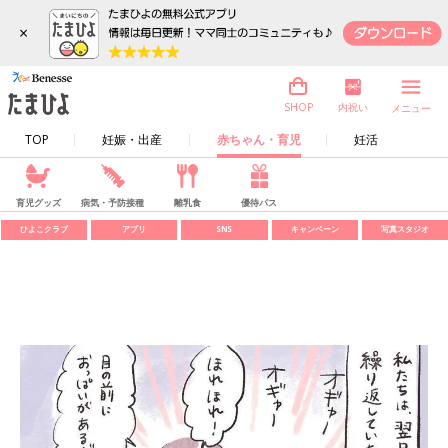
×
内祝い
SHOP
メニュー
TOP
妊娠・出産
赤ちゃん・育児
妊活
育児グッズ
病気・予防接種
離乳食
優待パス
ひよこクラブ
アプリ
SNS
キャンペーン
写真スタジオ