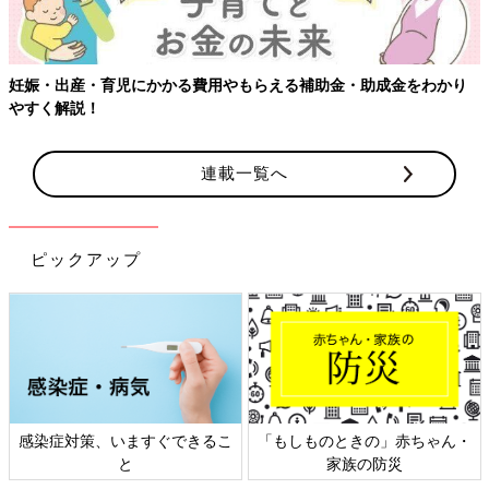
【ワクチン接種できるものも】妊婦の感染症対策、知っておいて！
連載一覧へ
ピックアップ
日本外来小児科学会リーフレッ
六星占術 細木かおりさんの人生
ト検討会
相談