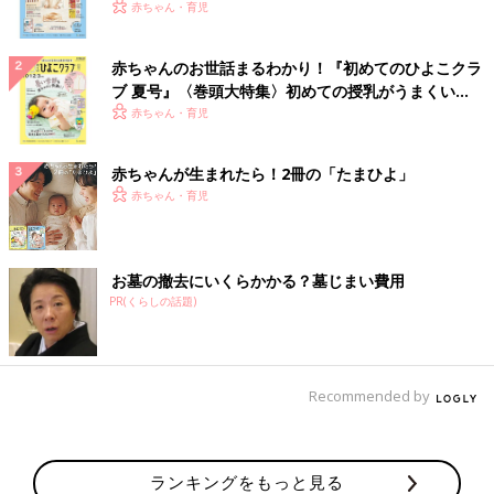
いっぱい！
赤ちゃん・育児
赤ちゃんのお世話まるわかり！『初めてのひよこクラ
ブ 夏号』〈巻頭大特集〉初めての授乳がうまくい
く！ おっぱい・ミルクの基本と夏のトラブル 解決テ
赤ちゃん・育児
ク
赤ちゃんが生まれたら！2冊の「たまひよ」
赤ちゃん・育児
お墓の撤去にいくらかかる？墓じまい費用
PR(くらしの話題)
Recommended by
ランキングをもっと見る