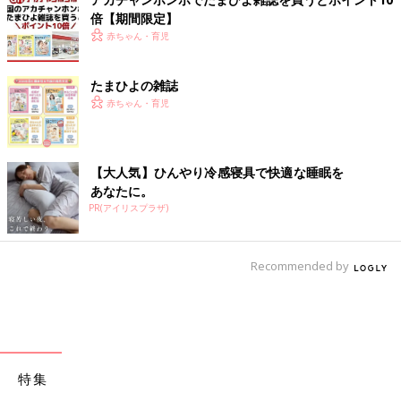
倍【期間限定】
赤ちゃん・育児
たまひよの雑誌
赤ちゃん・育児
【大人気】ひんやり冷感寝具で快適な睡眠を
あなたに。
PR(アイリスプラザ)
Recommended by
特集