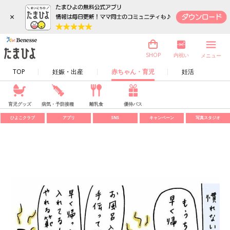
×
内祝い
SHOP
メニュー
TOP
妊娠・出産
赤ちゃん・育児
妊活
育児グッズ
病気・予防接種
離乳食
優待パス
ひよこクラブ
アプリ
SNS
キャンペーン
写真スタジオ