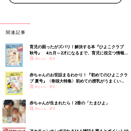
関連記事
育児の困ったがズバリ！解決する本『ひよこクラブ
秋号』 4カ月～2才になるまで、育児に役立つ情報が
いっぱい！
赤ちゃん・育児
赤ちゃんのお世話まるわかり！『初めてのひよこクラ
ブ 夏号』〈巻頭大特集〉初めての授乳がうまくい
く！ おっぱい・ミルクの基本と夏のトラブル 解決テ
赤ちゃん・育児
ク
赤ちゃんが生まれたら！2冊の「たまひよ」
赤ちゃん・育児
アカチャンホンポでたまひよ雑誌を買うとポイント10