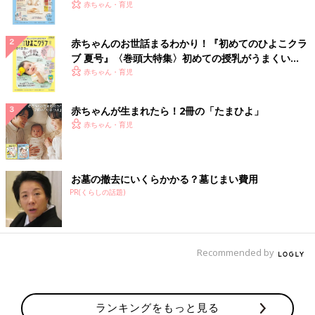
いっぱい！
赤ちゃん・育児
赤ちゃんのお世話まるわかり！『初めてのひよこクラ
ブ 夏号』〈巻頭大特集〉初めての授乳がうまくい
く！ おっぱい・ミルクの基本と夏のトラブル 解決テ
赤ちゃん・育児
ク
赤ちゃんが生まれたら！2冊の「たまひよ」
赤ちゃん・育児
お墓の撤去にいくらかかる？墓じまい費用
PR(くらしの話題)
Recommended by
ランキングをもっと見る