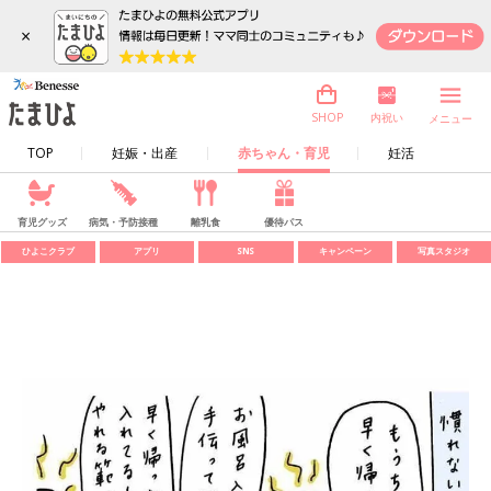
×
内祝い
SHOP
メニュー
TOP
妊娠・出産
赤ちゃん・育児
妊活
育児グッズ
病気・予防接種
離乳食
優待パス
ひよこクラブ
アプリ
SNS
キャンペーン
写真スタジオ