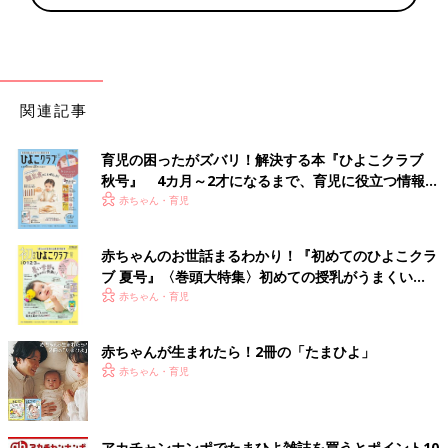
関連記事
育児の困ったがズバリ！解決する本『ひよこクラブ
秋号』 4カ月～2才になるまで、育児に役立つ情報が
いっぱい！
赤ちゃん・育児
赤ちゃんのお世話まるわかり！『初めてのひよこクラ
ブ 夏号』〈巻頭大特集〉初めての授乳がうまくい
く！ おっぱい・ミルクの基本と夏のトラブル 解決テ
赤ちゃん・育児
ク
赤ちゃんが生まれたら！2冊の「たまひよ」
赤ちゃん・育児
アカチャンホンポでたまひよ雑誌を買うとポイント10