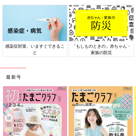
きの」赤ちゃん・
日本外来小児科学会リーフレッ
六星占術 細木か
の防災
ト検討会
相
最新号