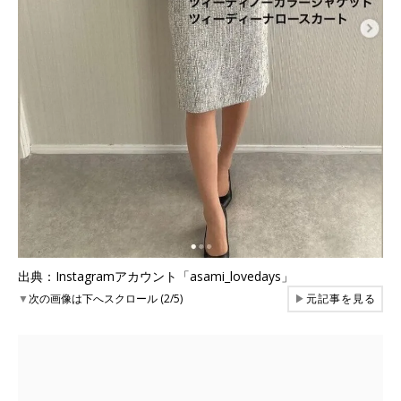
出典：Instagramアカウント「asami_lovedays」
▼
次の画像は下へスクロール (2/5)
▶
元記事を見る