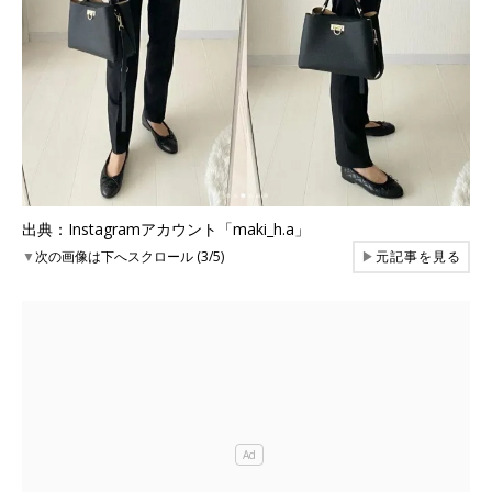
出典：Instagramアカウント「maki_h.a」
▼
次の画像は下へスクロール (3/5)
▶
元記事を見る