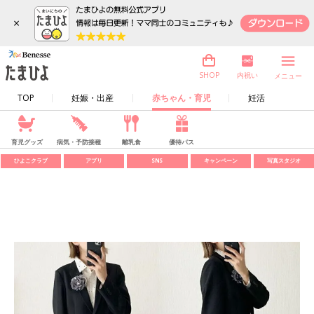
×
内祝い
SHOP
メニュー
TOP
妊娠・出産
赤ちゃん・育児
妊活
育児グッズ
病気・予防接種
離乳食
優待パス
ひよこクラブ
アプリ
SNS
キャンペーン
写真スタジオ