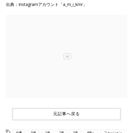
出典：Instagramアカウント「a_m_i_kmr」
元記事へ戻る
仕事
0歳
1歳
2歳
3歳
4歳～
ファッション