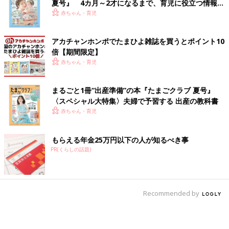
夏号』 4カ月～2才になるまで、育児に役立つ情報が
いっぱい！
赤ちゃん・育児
アカチャンホンポでたまひよ雑誌を買うとポイント10
倍【期間限定】
赤ちゃん・育児
まるごと1冊“出産準備”の本『たまごクラブ 夏号』
〈スペシャル大特集〉夫婦で予習する 出産の教科書
赤ちゃん・育児
もらえる年金25万円以下の人が知るべき事
PR(くらしの話題)
Recommended by