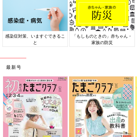
日本外来小児科学会リーフレッ
六星占術 細木かおりさんの人生
ト検討会
相談
最新号