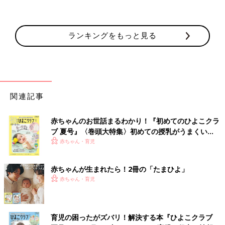
ランキングをもっと見る
関連記事
赤ちゃんのお世話まるわかり！『初めてのひよこクラ
ブ 夏号』〈巻頭大特集〉初めての授乳がうまくい
く！ おっぱい・ミルクの基本と夏のトラブル 解決テ
赤ちゃん・育児
ク
赤ちゃんが生まれたら！2冊の「たまひよ」
赤ちゃん・育児
育児の困ったがズバリ！解決する本『ひよこクラブ