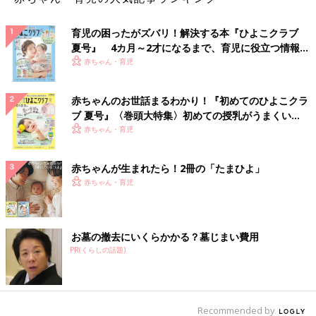
育児の困ったがズバリ！解決する本『ひよこクラブ
夏号』 4カ月～2才になるまで、育児に役立つ情報が
いっぱい！
赤ちゃん・育児
赤ちゃんのお世話まるわかり！『初めてのひよこクラ
ブ 夏号』〈巻頭大特集〉初めての授乳がうまくい
く！ おっぱい・ミルクの基本と夏のトラブル 解決テ
赤ちゃん・育児
ク
赤ちゃんが生まれたら！2冊の「たまひよ」
赤ちゃん・育児
お墓の撤去にいくらかかる？墓じまい費用
PR(くらしの話題)
Recommended by