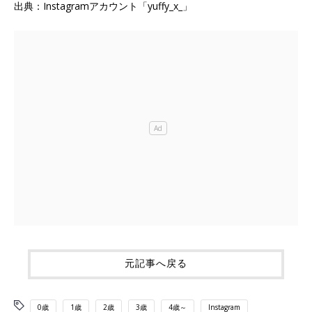
出典：Instagramアカウント「yuffy_x_」
元記事へ戻る
0歳
1歳
2歳
3歳
4歳～
Instagram