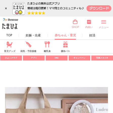
×
内祝い
SHOP
メニュー
TOP
妊娠・出産
赤ちゃん・育児
妊活
育児グッズ
病気・予防接種
離乳食
優待パス
ひよこクラブ
アプリ
SNS
キャンペーン
写真スタジオ