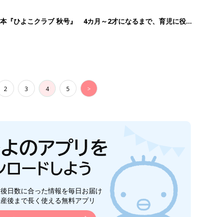
本『ひよこクラブ 秋号』 4カ月～2才になるまで、育児に役立
2
3
4
5
>
生後日数に合った情報を毎日お届け
ら産後まで長く使える無料アプリ