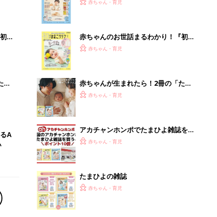
2才
『ひよこクラブ 秋号』 4カ月～2才
赤ちゃん・育児
いっ
になるまで、育児に役立つ情報がいっ
ぱい！
初め
赤ちゃんのお世話まるわかり！『初め
大特
てのひよこクラブ 夏号』〈巻頭大特
赤ちゃん・育児
 お
集〉初めての授乳がうまくいく！ お
ブル
っぱい・ミルクの基本と夏のトラブル
解決テク
たま
赤ちゃんが生まれたら！2冊の「たま
ひよ」
赤ちゃん・育児
アカチャンホンポでたまひよ雑誌を買
るA
うとポイント10倍【期間限定】
赤ちゃん・育児
い
たまひよの雑誌
赤ちゃん・育児