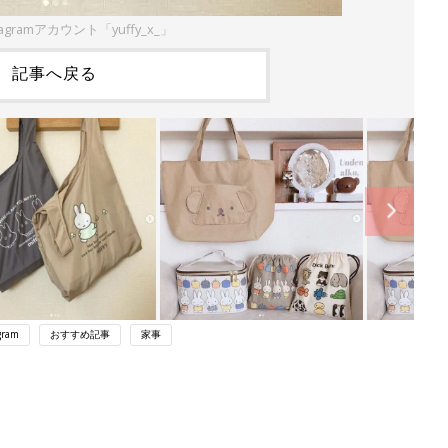
agramアカウント「yuffy_x_」
記事へ戻る
gram
おすすめ記事
家事