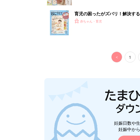
育児の困ったがズバリ！解決する
つ情報がいっぱい！
赤ちゃん・育児
<
1
妊娠日数や
妊娠中か