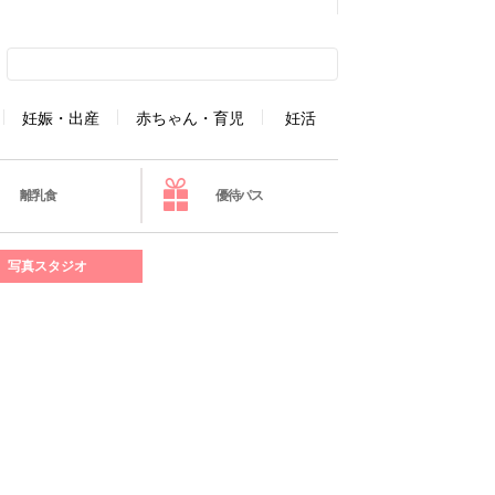
妊娠・出産
赤ちゃん・育児
妊活
離乳食
優待パス
写真スタジオ