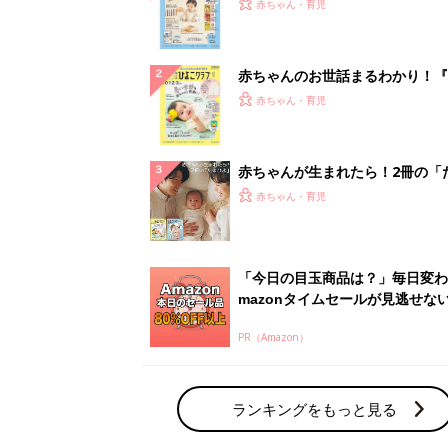
『ひよこクラブ 秋号』 4カ月～
赤ちゃん・育児
になるまで、育児に役立つ情報が
ぱい！
赤ちゃんのお世話まるわかり！『
てのひよこクラブ 夏号』〈巻頭
赤ちゃん・育児
集〉初めての授乳がうまくいく！
っぱい・ミルクの基本と夏のトラ
解決テク
赤ちゃんが生まれたら！2冊の「
ひよ」
赤ちゃん・育児
「今日の目玉商品は？」毎日変わ
mazonタイムセールが見逃せな
PR（Amazon）
ランキングをもっと見る