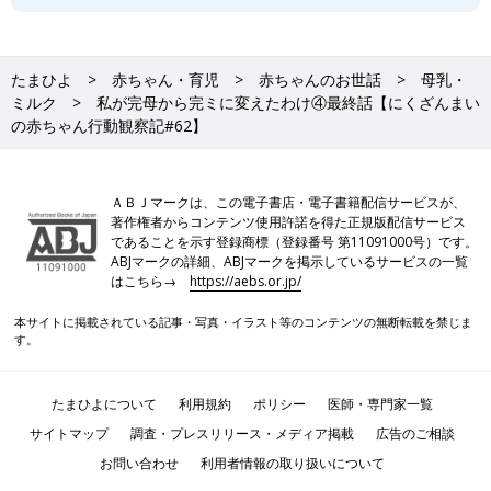
たまひよ
赤ちゃん・育児
赤ちゃんのお世話
母乳・
ミルク
私が完母から完ミに変えたわけ④最終話【にくざんまい
の赤ちゃん行動観察記#62】
ＡＢＪマークは、この電子書店・電子書籍配信サービスが、
著作権者からコンテンツ使用許諾を得た正規版配信サービス
であることを示す登録商標（登録番号 第11091000号）です。
ABJマークの詳細、ABJマークを掲示しているサービスの一覧
はこちら→
https://aebs.or.jp/
本サイトに掲載されている記事・写真・イラスト等のコンテンツの無断転載を禁じま
す。
たまひよについて
利用規約
ポリシー
医師・専門家一覧
サイトマップ
調査・プレスリリース・メディア掲載
広告のご相談
お問い合わせ
利用者情報の取り扱いについて