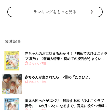
ランキングをもっと見る
関連記事
赤ちゃんのお世話まるわかり！『初めてのひよこクラ
ブ 夏号』〈巻頭大特集〉初めての授乳がうまくい
く！ おっぱい・ミルクの基本と夏のトラブル 解決テ
赤ちゃん・育児
ク
赤ちゃんが生まれたら！2冊の「たまひよ」
赤ちゃん・育児
育児の困ったがズバリ！解決する本『ひよこクラブ
夏号』 4カ月～2才になるまで、育児に役立つ情報が