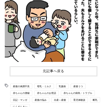
元記事へ戻る
産後の体調不良
母乳・ミルク
乳腺炎
産後うつ
赤ちゃんの便秘
赤ちゃんのお世話
赤ちゃんの病気・トラブル
日記・マンガ
産後の悩み
出産～産後
育児体験談
断乳
にくざんまい