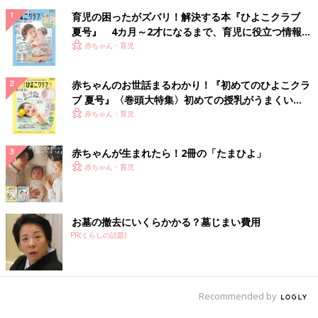
育児の困ったがズバリ！解決する本『ひよこクラブ
夏号』 4カ月～2才になるまで、育児に役立つ情報が
いっぱい！
赤ちゃん・育児
赤ちゃんのお世話まるわかり！『初めてのひよこクラ
ブ 夏号』〈巻頭大特集〉初めての授乳がうまくい
く！ おっぱい・ミルクの基本と夏のトラブル 解決テ
赤ちゃん・育児
ク
赤ちゃんが生まれたら！2冊の「たまひよ」
赤ちゃん・育児
お墓の撤去にいくらかかる？墓じまい費用
PR(くらしの話題)
Recommended by