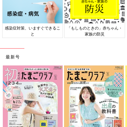
しものときの」赤ちゃん・
日本外来小児科学会リーフレッ
六星占
家族の防災
ト検討会
最新号