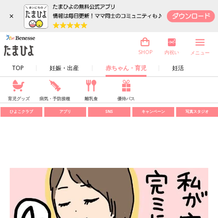
×
内祝い
SHOP
メニュー
TOP
妊娠・出産
赤ちゃん・育児
妊活
育児グッズ
病気・予防接種
離乳食
優待パス
ひよこクラブ
アプリ
SNS
キャンペーン
写真スタジオ