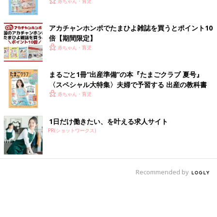
いっぱい！
赤ちゃん・育児
アカチャンホンポでたまひよ雑誌を買うとポイント10
倍【期間限定】
赤ちゃん・育児
まるごと1冊“出産準備”の本『たまごクラブ 夏号』
〈スペシャル大特集〉夫婦で予習する 出産の教科書
赤ちゃん・育児
1日だけ働きたい、を叶える求人サイト
PR(ショットワークス)
Recommended by