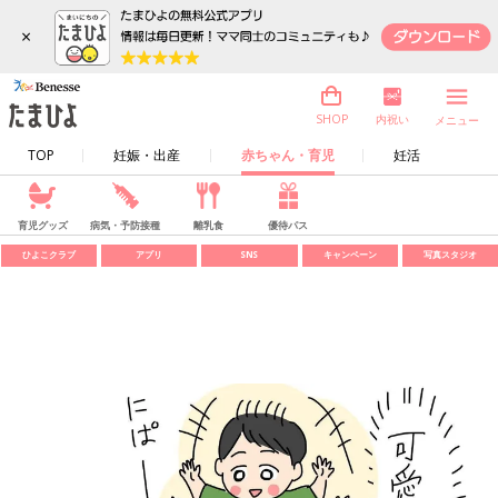
×
内祝い
SHOP
メニュー
TOP
妊娠・出産
赤ちゃん・育児
妊活
育児グッズ
病気・予防接種
離乳食
優待パス
ひよこクラブ
アプリ
SNS
キャンペーン
写真スタジオ