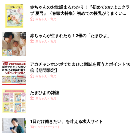
赤ちゃんのお世話まるわかり！『初めてのひよこクラ
ブ 夏号』〈巻頭大特集〉初めての授乳がうまくい
く！ おっぱい・ミルクの基本と夏のトラブル 解決テ
赤ちゃん・育児
ク
赤ちゃんが生まれたら！2冊の「たまひよ」
赤ちゃん・育児
アカチャンホンポでたまひよ雑誌を買うとポイント10
倍【期間限定】
赤ちゃん・育児
たまひよの雑誌
赤ちゃん・育児
1日だけ働きたい、を叶える求人サイト
PR(ショットワークス)