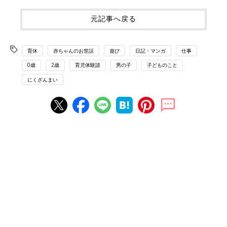
元記事へ戻る
育休
赤ちゃんのお世話
遊び
日記・マンガ
仕事
0歳
2歳
育児体験談
男の子
子どものこと
にくざんまい