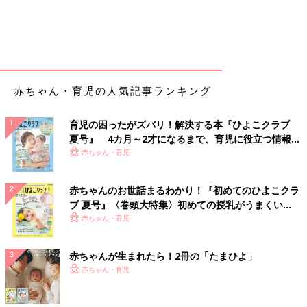
赤ちゃん・育児の人気記事ランキング
育児の困ったがズバリ！解決する本『ひよこクラブ
夏号』 4カ月～2才になるまで、育児に役立つ情報が
いっぱい！
赤ちゃん・育児
赤ちゃんのお世話まるわかり！『初めてのひよこクラ
ブ 夏号』〈巻頭大特集〉初めての授乳がうまくい
く！ おっぱい・ミルクの基本と夏のトラブル 解決テ
赤ちゃん・育児
ク
赤ちゃんが生まれたら！2冊の「たまひよ」
赤ちゃん・育児