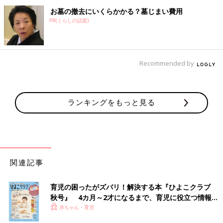
お墓の撤去にいくらかかる？墓じまい費用
PR(くらしの話題)
Recommended by
ランキングをもっと見る
関連記事
育児の困ったがズバリ！解決する本『ひよこクラブ
秋号』 4カ月～2才になるまで、育児に役立つ情報が
いっぱい！
赤ちゃん・育児