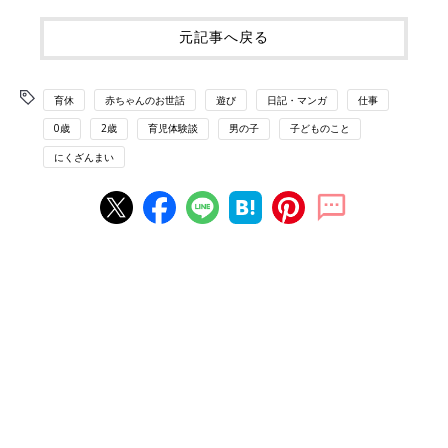
元記事へ戻る
育休
赤ちゃんのお世話
遊び
日記・マンガ
仕事
0歳
2歳
育児体験談
男の子
子どものこと
にくざんまい