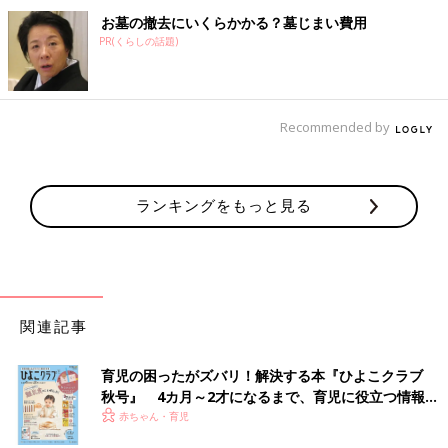
お墓の撤去にいくらかかる？墓じまい費用
PR(くらしの話題)
Recommended by
ランキングをもっと見る
関連記事
育児の困ったがズバリ！解決する本『ひよこクラブ
秋号』 4カ月～2才になるまで、育児に役立つ情報が
いっぱい！
赤ちゃん・育児