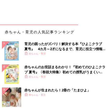
赤ちゃん・育児の人気記事ランキング
育児の困ったがズバリ！解決する本『ひよこクラブ
夏号』 4カ月～2才になるまで、育児に役立つ情報が
いっぱい！
赤ちゃん・育児
赤ちゃんのお世話まるわかり！『初めてのひよこクラ
ブ 夏号』〈巻頭大特集〉初めての授乳がうまくい
く！ おっぱい・ミルクの基本と夏のトラブル 解決テ
赤ちゃん・育児
ク
赤ちゃんが生まれたら！2冊の「たまひよ」
赤ちゃん・育児