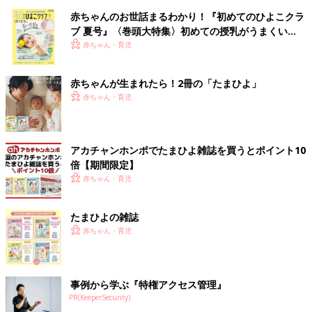
赤ちゃんのお世話まるわかり！『初めてのひよこクラ
ブ 夏号』〈巻頭大特集〉初めての授乳がうまくい
く！ おっぱい・ミルクの基本と夏のトラブル 解決テ
赤ちゃん・育児
ク
赤ちゃんが生まれたら！2冊の「たまひよ」
赤ちゃん・育児
アカチャンホンポでたまひよ雑誌を買うとポイント10
倍【期間限定】
赤ちゃん・育児
たまひよの雑誌
赤ちゃん・育児
事例から学ぶ『特権アクセス管理』
PR(KeeperSecurity)