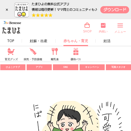
×
内祝い
SHOP
メニュー
TOP
妊娠・出産
赤ちゃん・育児
妊活
育児グッズ
病気・予防接種
離乳食
優待パス
ひよこクラブ
アプリ
SNS
キャンペーン
写真スタジオ