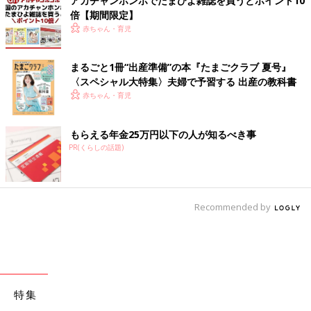
アカチャンホンポでたまひよ雑誌を買うとポイント10
倍【期間限定】
赤ちゃん・育児
まるごと1冊“出産準備”の本『たまごクラブ 夏号』
〈スペシャル大特集〉夫婦で予習する 出産の教科書
赤ちゃん・育児
もらえる年金25万円以下の人が知るべき事
PR(くらしの話題)
Recommended by
特集