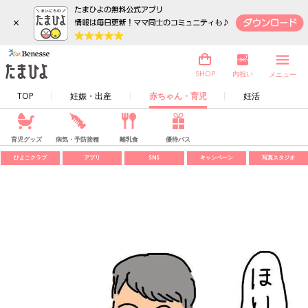
×
内祝い
SHOP
メニュー
TOP
妊娠・出産
赤ちゃん・育児
妊活
育児グッズ
病気・予防接種
離乳食
優待パス
ひよこクラブ
アプリ
SNS
キャンペーン
写真スタジオ