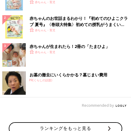
いっぱい！
赤ちゃん・育児
赤ちゃんのお世話まるわかり！『初めてのひよこクラ
ブ 夏号』〈巻頭大特集〉初めての授乳がうまくい
く！ おっぱい・ミルクの基本と夏のトラブル 解決テ
赤ちゃん・育児
ク
赤ちゃんが生まれたら！2冊の「たまひよ」
赤ちゃん・育児
お墓の撤去にいくらかかる？墓じまい費用
PR(くらしの話題)
Recommended by
ランキングをもっと見る