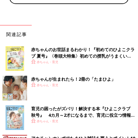
関連記事
赤ちゃんのお世話まるわかり！『初めてのひよこクラ
ブ 夏号』〈巻頭大特集〉初めての授乳がうまくい
く！ おっぱい・ミルクの基本と夏のトラブル 解決テ
赤ちゃん・育児
ク
赤ちゃんが生まれたら！2冊の「たまひよ」
赤ちゃん・育児
育児の困ったがズバリ！解決する本『ひよこクラブ
秋号』 4カ月～2才になるまで、育児に役立つ情報が
いっぱい！
赤ちゃん・育児