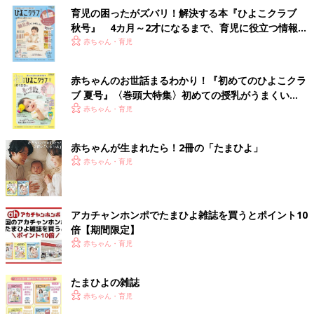
育児の困ったがズバリ！解決する本『ひよこクラブ
秋号』 4カ月～2才になるまで、育児に役立つ情報が
いっぱい！
赤ちゃん・育児
赤ちゃんのお世話まるわかり！『初めてのひよこクラ
ブ 夏号』〈巻頭大特集〉初めての授乳がうまくい
く！ おっぱい・ミルクの基本と夏のトラブル 解決テ
赤ちゃん・育児
ク
赤ちゃんが生まれたら！2冊の「たまひよ」
赤ちゃん・育児
アカチャンホンポでたまひよ雑誌を買うとポイント10
倍【期間限定】
赤ちゃん・育児
たまひよの雑誌
赤ちゃん・育児