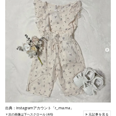
出典：Instagramアカウント「r_.ma.ma」
▼
次の画像は下へスクロール (4/6)
▶
元記事を見る