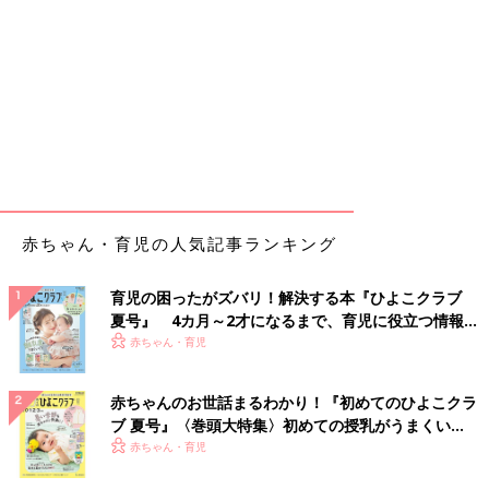
赤ちゃん・育児の人気記事ランキング
育児の困ったがズバリ！解決する本『ひよこクラブ
夏号』 4カ月～2才になるまで、育児に役立つ情報が
いっぱい！
赤ちゃん・育児
赤ちゃんのお世話まるわかり！『初めてのひよこクラ
ブ 夏号』〈巻頭大特集〉初めての授乳がうまくい
く！ おっぱい・ミルクの基本と夏のトラブル 解決テ
赤ちゃん・育児
ク