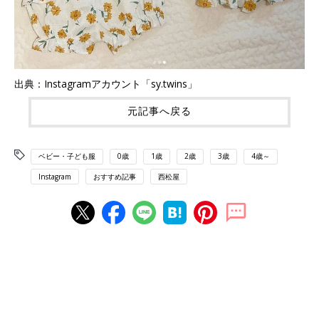
出典：Instagramアカウント「sy.twins」
元記事へ戻る
ベビー・子ども服
0歳
1歳
2歳
3歳
4歳～
Instagram
おすすめ記事
西松屋