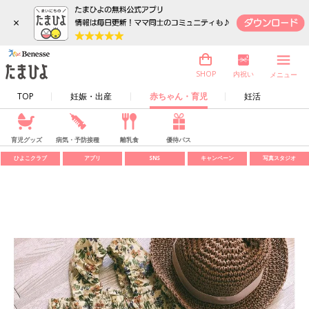
×
内祝い
SHOP
メニュー
TOP
妊娠・出産
赤ちゃん・育児
妊活
育児グッズ
病気・予防接種
離乳食
優待パス
ひよこクラブ
アプリ
SNS
キャンペーン
写真スタジオ