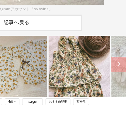
agramアカウント「sy.twins」
記事へ戻る
4歳～
Instagram
おすすめ記事
西松屋