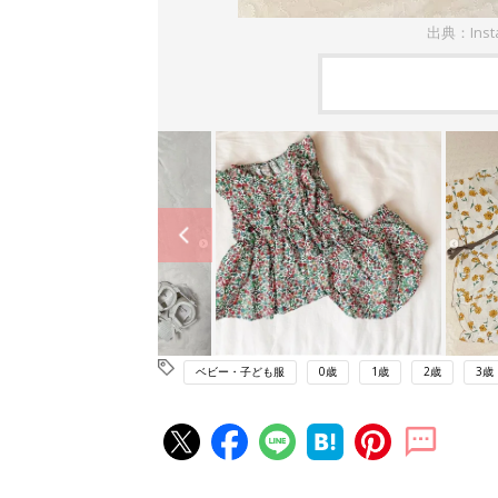
出典：Inst
ベビー・子ども服
0歳
1歳
2歳
3歳