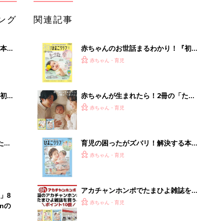
ング
関連記事
本
赤ちゃんのお世話まるわかり！『初め
2才
てのひよこクラブ 夏号』〈巻頭大特
赤ちゃん・育児
いっ
集〉初めての授乳がうまくいく！ お
っぱい・ミルクの基本と夏のトラブル
解決テク
初め
赤ちゃんが生まれたら！2冊の「たま
大特
ひよ」
赤ちゃん・育児
 お
ブル
たま
育児の困ったがズバリ！解決する本
『ひよこクラブ 夏号』 4カ月～2才
赤ちゃん・育児
になるまで、育児に役立つ情報がいっ
ぱい！
アカチャンホンポでたまひよ雑誌を買
」8
うとポイント10倍【期間限定】
赤ちゃん・育児
nの