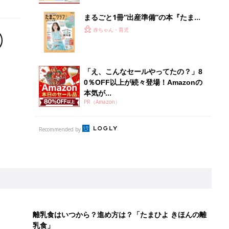
まるごと1冊“出産準備”の本『たまご
クラブ 夏号』〈スペシャル大特集〉
赤ちゃん・育児
夫婦で予習する 出産の教科書
「え、こんなセールやってたの？」8
0％OFF以上が続々登場！Amazonの
本気が...
PR（Amazon）
Recommended by
離乳食はいつから？進め方は？「たまひよ きほんの離
乳食」