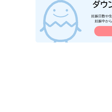
妊娠日数や
妊娠中か