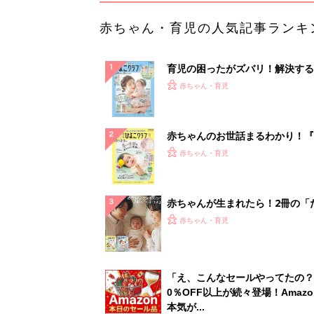
赤ちゃん・育児の人気記事ランキ
育児の困ったがズバリ！解決する
『ひよこクラブ 夏号』 4カ月～
赤ちゃん・育児
になるまで、育児に役立つ情報が
ぱい！
赤ちゃんのお世話まるわかり！『
てのひよこクラブ 夏号』〈巻頭
赤ちゃん・育児
集〉初めての授乳がうまくいく！
っぱい・ミルクの基本と夏のトラ
解決テク
赤ちゃんが生まれたら！2冊の「
ひよ」
赤ちゃん・育児
「え、こんなセールやってたの？
0％OFF以上が続々登場！Amazo
本気が...