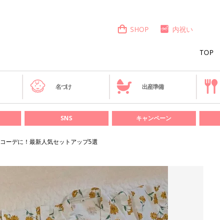
SHOP
内祝い
TOP
き
名づけ
出産準備
SNS
キャンペーン
コーデに！最新人気セットアップ5選