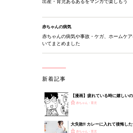
出産・育児あるあるをマンガで楽しもう
赤ちゃんの病気
赤ちゃんの病気や事故・ケガ、ホームケア
いてまとめました
新着記事
【漫画】疲れている時に嬉しい
助け『ふうふう子育て ＃90』
赤ちゃん・育児
大失敗!! カレーに入れて後悔し
赤ちゃん・育児