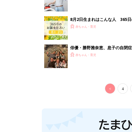
8月2日生まれはこんな人 365
赤ちゃん・育児
俳優・勝野雅奈恵、息子の自閉
赤ちゃん・育児
<
4