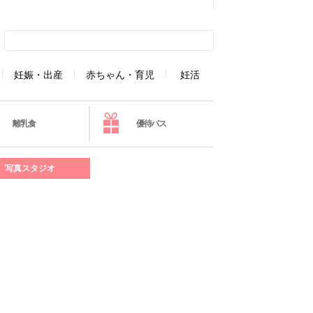
妊娠・出産
赤ちゃん・育児
妊活
離乳食
優待パス
写真スタジオ