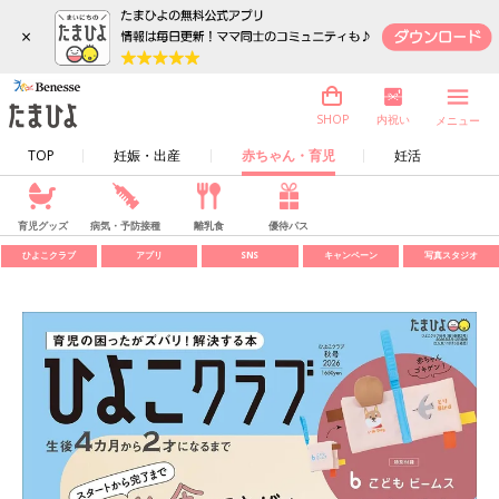
×
内祝い
SHOP
メニュー
TOP
妊娠・出産
赤ちゃん・育児
妊活
育児グッズ
病気・予防接種
離乳食
優待パス
ひよこクラブ
アプリ
SNS
キャンペーン
写真スタジオ