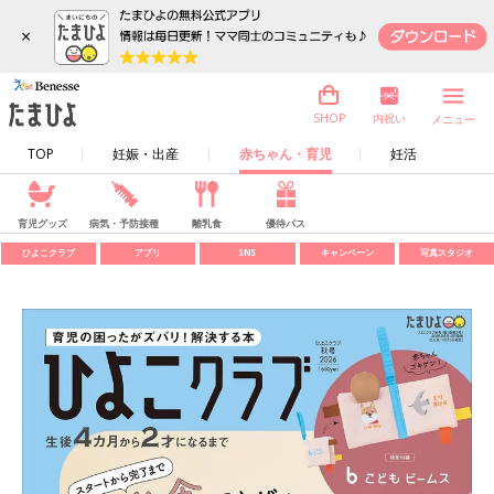
×
内祝い
SHOP
メニュー
TOP
妊娠・出産
赤ちゃん・育児
妊活
育児グッズ
病気・予防接種
離乳食
優待パス
ひよこクラブ
アプリ
SNS
キャンペーン
写真スタジオ