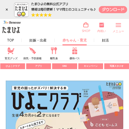
×
内祝い
SHOP
メニュー
TOP
妊娠・出産
赤ちゃん・育児
妊活
育児グッズ
病気・予防接種
離乳食
優待パス
ひよこクラブ
アプリ
SNS
キャンペーン
写真スタジオ