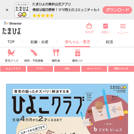
×
内祝い
SHOP
メニュー
TOP
妊娠・出産
赤ちゃん・育児
妊活
育児グッズ
病気・予防接種
離乳食
優待パス
ひよこクラブ
アプリ
SNS
キャンペーン
写真スタジオ