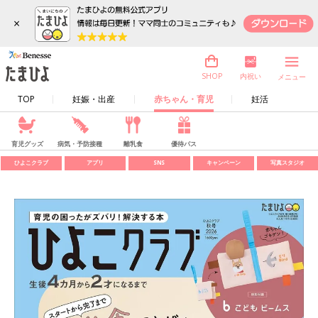
×
内祝い
SHOP
メニュー
TOP
妊娠・出産
赤ちゃん・育児
妊活
育児グッズ
病気・予防接種
離乳食
優待パス
ひよこクラブ
アプリ
SNS
キャンペーン
写真スタジオ