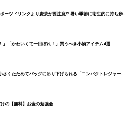
ポーツドリンクより麦茶が要注意!? 暑い季節に衛生的に持ち歩
】
！」「かわいくて一目ぼれ！」買うべき小物アイテム4選
に！小さくたためてバッグに吊り下げられる「コンパクトレジャーシ
だけの【無料】お金の勉強会