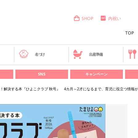
SHOP
内祝い
TOP
き
名づけ
出産準備
SNS
キャンペーン
！解決する本『ひよこクラブ 秋号』 4カ月～2才になるまで、育児に役立つ情報