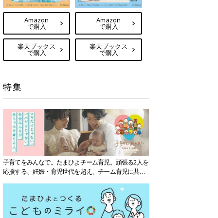
Amazon
Amazon
で購入
で購入
楽天ブックス
楽天ブックス
で購入
で購入
特集
子育てをみんなで。たまひよチーム育児。頑張る2人を
応援する、妊娠・育児世代を超え、チーム育児に共感
する社会を目指していきます。