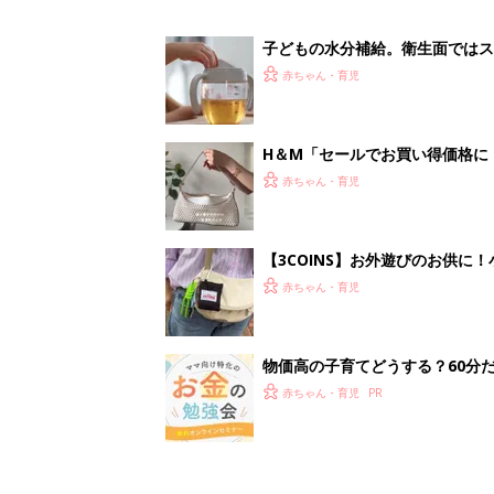
子どもの水分補給。衛生面ではス
く3つのコツとは？【専門家監修
赤ちゃん・育児
H＆М「セールでお買い得価格に
赤ちゃん・育児
【3COINS】お外遊びのお供
ート」
赤ちゃん・育児
物価高の子育てどうする？60分
赤ちゃん・育児