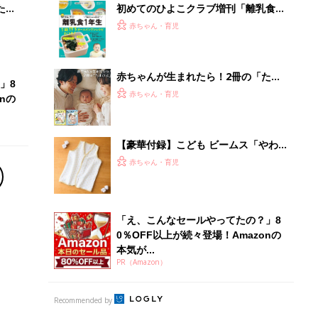
たま
初めてのひよこクラブ増刊「離乳食1
年生 1皿作るだけ！オールインワン​レ
赤ちゃん・育児
シピ」
赤ちゃんが生まれたら！2冊の「たま
」8
ひよ」
赤ちゃん・育児
nの
【豪華付録】こども ビームス「やわ
らかコットンスリーパー」が1冊に1つ
赤ちゃん・育児
ついてくる『初めてのひよこクラブ』
春号が発売中！
「え、こんなセールやってたの？」8
0％OFF以上が続々登場！Amazonの
本気が...
PR（Amazon）
Recommended by