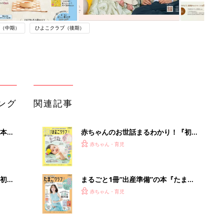
（中期）
ひよこクラブ（後期）
ング
関連記事
本
赤ちゃんのお世話まるわかり！『初め
2才
てのひよこクラブ 夏号』〈巻頭大特
赤ちゃん・育児
いっ
集〉初めての授乳がうまくいく！ お
っぱい・ミルクの基本と夏のトラブル
解決テク
初め
まるごと1冊“出産準備”の本『たまご
大特
クラブ 夏号』〈スペシャル大特集〉
赤ちゃん・育児
 お
夫婦で予習する 出産の教科書
ブル