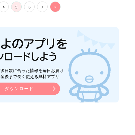
4
5
6
7
>
生後日数に合った情報を毎日お届け
ら産後まで長く使える無料アプリ
ダウンロード