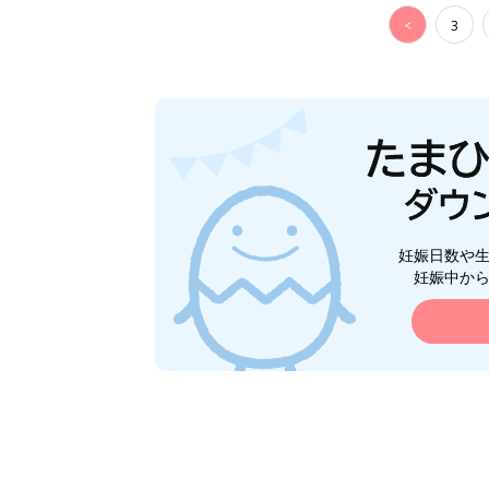
<
3
妊娠日数や
妊娠中か