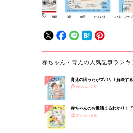
0歳
1歳
coff
たまひよ
ひよこクラブ
赤ちゃん・育児の人気記事ランキ
育児の困ったがズバリ！解決する
『ひよこクラブ 夏号』 4カ月～
赤ちゃん・育児
になるまで、育児に役立つ情報が
ぱい！
赤ちゃんのお世話まるわかり！『
てのひよこクラブ 夏号』〈巻頭
赤ちゃん・育児
集〉初めての授乳がうまくいく！
っぱい・ミルクの基本と夏のトラ
解決テク