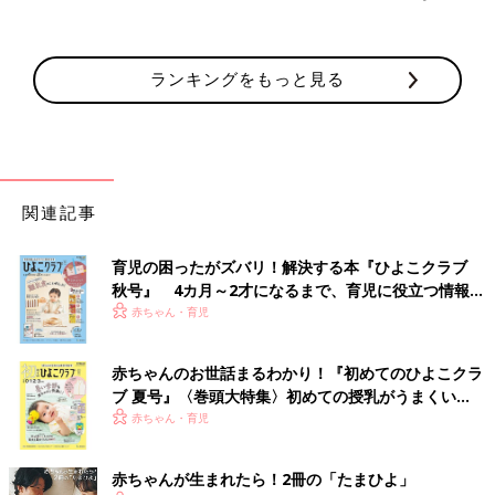
ランキングをもっと見る
関連記事
育児の困ったがズバリ！解決する本『ひよこクラブ
秋号』 4カ月～2才になるまで、育児に役立つ情報が
いっぱい！
赤ちゃん・育児
赤ちゃんのお世話まるわかり！『初めてのひよこクラ
ブ 夏号』〈巻頭大特集〉初めての授乳がうまくい
く！ おっぱい・ミルクの基本と夏のトラブル 解決テ
赤ちゃん・育児
ク
赤ちゃんが生まれたら！2冊の「たまひよ」