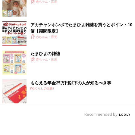
赤ちゃん・育児
アカチャンホンポでたまひよ雑誌を買うとポイント10
倍【期間限定】
赤ちゃん・育児
たまひよの雑誌
赤ちゃん・育児
もらえる年金25万円以下の人が知るべき事
PR(くらしの話題)
Recommended by