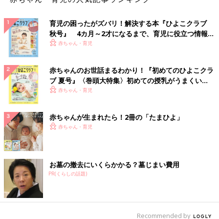
育児の困ったがズバリ！解決する本『ひよこクラブ
秋号』 4カ月～2才になるまで、育児に役立つ情報が
いっぱい！
赤ちゃん・育児
赤ちゃんのお世話まるわかり！『初めてのひよこクラ
ブ 夏号』〈巻頭大特集〉初めての授乳がうまくい
く！ おっぱい・ミルクの基本と夏のトラブル 解決テ
赤ちゃん・育児
ク
赤ちゃんが生まれたら！2冊の「たまひよ」
赤ちゃん・育児
お墓の撤去にいくらかかる？墓じまい費用
PR(くらしの話題)
Recommended by