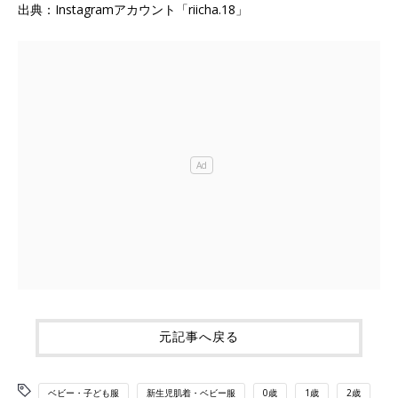
出典：Instagramアカウント「riicha.18」
元記事へ戻る
ベビー・子ども服
新生児肌着・ベビー服
0歳
1歳
2歳