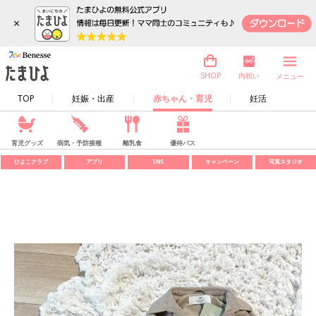
×
内祝い
SHOP
メニュー
TOP
妊娠・出産
赤ちゃん・育児
妊活
育児グッズ
病気・予防接種
離乳食
優待パス
ひよこクラブ
アプリ
SNS
キャンペーン
写真スタジオ