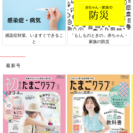
赤ちゃん・
日本外来小児科学会リーフレッ
六星占術 細木かおり
災
ト検討会
相談
最新号