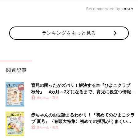
Recommended by
ランキングをもっと見る
関連記事
育児の困ったがズバリ！解決する本『ひよこクラブ
秋号』 4カ月～2才になるまで、育児に役立つ情報が
いっぱい！
赤ちゃん・育児
赤ちゃんのお世話まるわかり！『初めてのひよこクラ
ブ 夏号』〈巻頭大特集〉初めての授乳がうまくい
く！ おっぱい・ミルクの基本と夏のトラブル 解決テ
赤ちゃん・育児
ク