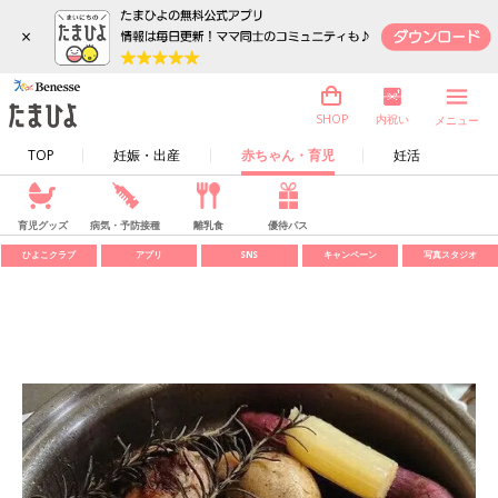
×
内祝い
SHOP
メニュー
TOP
妊娠・出産
赤ちゃん・育児
妊活
育児グッズ
病気・予防接種
離乳食
優待パス
ひよこクラブ
アプリ
SNS
キャンペーン
写真スタジオ