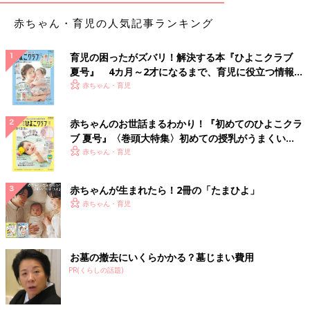
赤ちゃん・育児の人気記事ランキング
育児の困ったがズバリ！解決する本『ひよこクラブ
夏号』 4カ月～2才になるまで、育児に役立つ情報が
いっぱい！
赤ちゃん・育児
赤ちゃんのお世話まるわかり！『初めてのひよこクラ
ブ 夏号』〈巻頭大特集〉初めての授乳がうまくい
く！ おっぱい・ミルクの基本と夏のトラブル 解決テ
赤ちゃん・育児
ク
赤ちゃんが生まれたら！2冊の「たまひよ」
赤ちゃん・育児
お墓の撤去にいくらかかる？墓じまい費用
PR(くらしの話題)