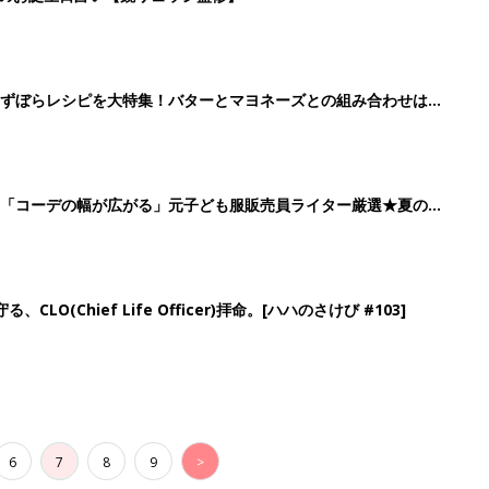
」ずぼらレシピを大特集！バターとマヨネーズとの組み合わせは栄
」「コーデの幅が広がる」元子ども服販売員ライター厳選★夏のバ
LO(Chief Life Officer)拝命。[ハハのさけび #103]
6
7
8
9
>