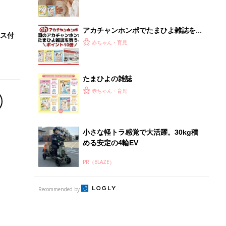
アカチャンホンポでたまひよ雑誌を買
ス付
うとポイント10倍【期間限定】
赤ちゃん・育児
たまひよの雑誌
赤ちゃん・育児
小さな軽トラ感覚で大活躍。30kg積
める安定の4輪EV
PR（BLAZE）
Recommended by