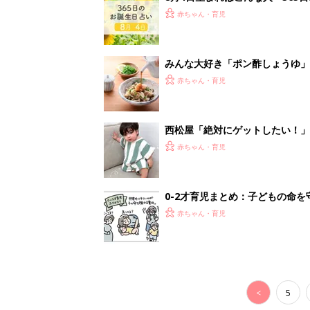
赤ちゃん・育児
みんな大好き「ポン酢しょうゆ
養学的にも最高⁉
赤ちゃん・育児
西松屋「絶対にゲットしたい！
ズりアイテム5選
赤ちゃん・育児
0-2才育児まとめ：子どもの命を守る、C
赤ちゃん・育児
<
5