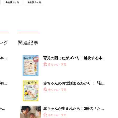
#生後2ヶ月
#生後3ヶ月
ング
関連記事
本
育児の困ったがズバリ！解決する本
2才
『ひよこクラブ 秋号』 4カ月～2才
赤ちゃん・育児
いっ
になるまで、育児に役立つ情報がいっ
ぱい！
初め
赤ちゃんのお世話まるわかり！『初め
大特
てのひよこクラブ 夏号』〈巻頭大特
赤ちゃん・育児
 お
集〉初めての授乳がうまくいく！ お
ブル
っぱい・ミルクの基本と夏のトラブル
解決テク
たま
赤ちゃんが生まれたら！2冊の「たま
ひよ」
赤ちゃん・育児