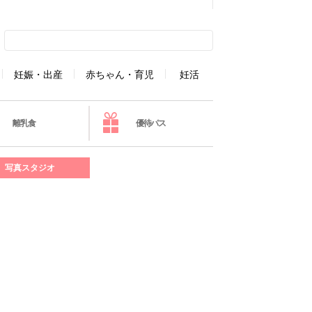
妊娠・出産
赤ちゃん・育児
妊活
離乳食
優待パス
写真スタジオ