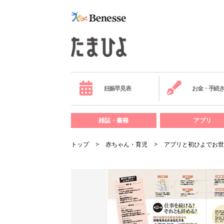
妊娠早見表
お金・手続
雑誌・書籍
アプリ
トップ
赤ちゃん・育児
アプリと初ひよでお世