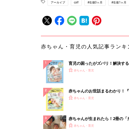
アーカイブ
coff
#生後0ヶ月
#生後1ヶ月
赤ちゃん・育児の人気記事ランキ
育児の困ったがズバリ！解決する
『ひよこクラブ 夏号』 4カ月～
赤ちゃん・育児
になるまで、育児に役立つ情報が
ぱい！
赤ちゃんのお世話まるわかり！『
てのひよこクラブ 夏号』〈巻頭
赤ちゃん・育児
集〉初めての授乳がうまくいく！
っぱい・ミルクの基本と夏のトラ
解決テク
赤ちゃんが生まれたら！2冊の「
ひよ」
赤ちゃん・育児