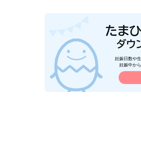
妊娠日数や
妊娠中か