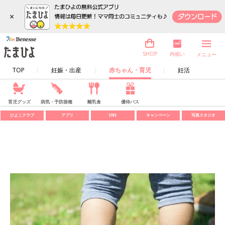
×
内祝い
SHOP
メニュー
TOP
妊娠・出産
赤ちゃん・育児
妊活
育児グッズ
病気・予防接種
離乳食
優待パス
ひよこクラブ
アプリ
SNS
キャンペーン
写真スタジオ