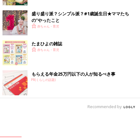
盛り盛り派？シンプル派？#1歳誕生日★ママたち
の”やったこと
赤ちゃん・育児
たまひよの雑誌
赤ちゃん・育児
もらえる年金25万円以下の人が知るべき事
PR(くらしの話題)
Recommended by