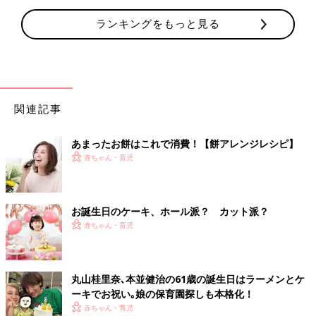
ランキングをもっと見る
関連記事
あまったお餅はこれで消費！【餅アレンジレシピ】
赤ちゃん・育児
お誕生日のケーキ、ホール派？ カット派？
赤ちゃん・育児
丸山桂里奈､本並健治の61歳の誕生日はラーメンとケ
ーキでお祝い｡娘の保育園探しも本格化！
赤ちゃん・育児