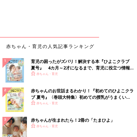
赤ちゃん・育児の人気記事ランキング
育児の困ったがズバリ！解決する本『ひよこクラブ
夏号』 4カ月～2才になるまで、育児に役立つ情報が
いっぱい！
赤ちゃん・育児
赤ちゃんのお世話まるわかり！『初めてのひよこクラ
ブ 夏号』〈巻頭大特集〉初めての授乳がうまくい
く！ おっぱい・ミルクの基本と夏のトラブル 解決テ
赤ちゃん・育児
ク
赤ちゃんが生まれたら！2冊の「たまひよ」
赤ちゃん・育児