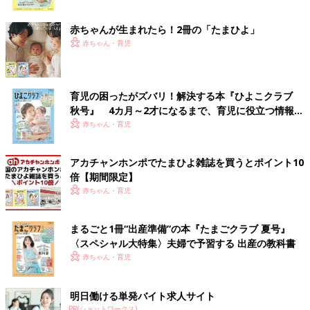
ク
赤ちゃんが生まれたら！2冊の「たまひよ」
赤ちゃん・育児
育児の困ったがズバリ！解決する本『ひよこクラブ
秋号』 4カ月～2才になるまで、育児に役立つ情報が
いっぱい！
赤ちゃん・育児
アカチャンホンポでたまひよ雑誌を買うとポイント10
倍【期間限定】
赤ちゃん・育児
まるごと1冊“出産準備”の本『たまごクラブ 夏号』
〈スペシャル大特集〉夫婦で予習する 出産の教科書
赤ちゃん・育児
明日働ける単発バイト求人サイト
PR(ショットワークス)