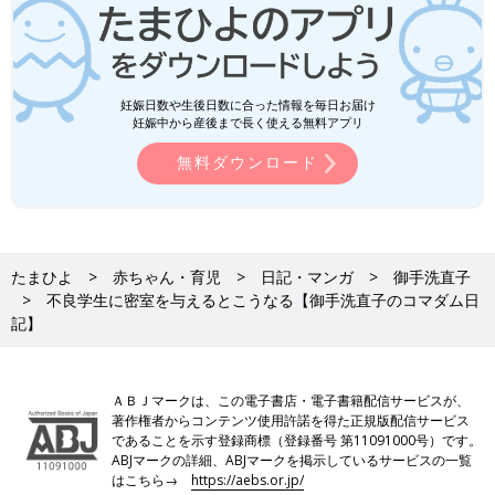
妊娠日数や生後日数に合った情報を毎日お届け
妊娠中から産後まで長く使える無料アプリ
無料ダウンロード
たまひよ
赤ちゃん・育児
日記・マンガ
御手洗直子
不良学生に密室を与えるとこうなる【御手洗直子のコマダム日
記】
ＡＢＪマークは、この電子書店・電子書籍配信サービスが、
著作権者からコンテンツ使用許諾を得た正規版配信サービス
であることを示す登録商標（登録番号 第11091000号）です。
ABJマークの詳細、ABJマークを掲示しているサービスの一覧
はこちら→
https://aebs.or.jp/