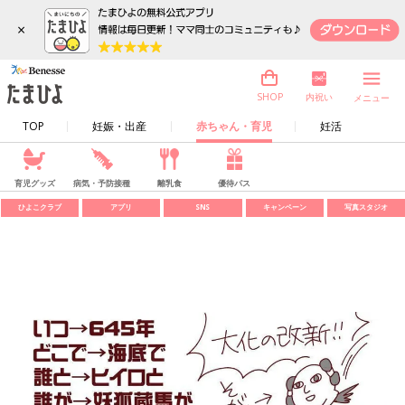
×
内祝い
SHOP
メニュー
TOP
妊娠・出産
赤ちゃん・育児
妊活
育児グッズ
病気・予防接種
離乳食
優待パス
ひよこクラブ
アプリ
SNS
キャンペーン
写真スタジオ