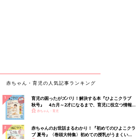
赤ちゃん・育児の人気記事ランキング
育児の困ったがズバリ！解決する本『ひよこクラブ
秋号』 4カ月～2才になるまで、育児に役立つ情報が
いっぱい！
赤ちゃん・育児
赤ちゃんのお世話まるわかり！『初めてのひよこクラ
ブ 夏号』〈巻頭大特集〉初めての授乳がうまくい