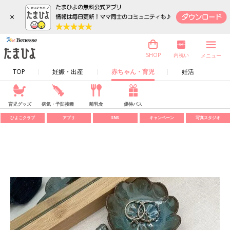
×
内祝い
SHOP
メニュー
TOP
妊娠・出産
赤ちゃん・育児
妊活
育児グッズ
病気・予防接種
離乳食
優待パス
ひよこクラブ
アプリ
SNS
キャンペーン
写真スタジオ