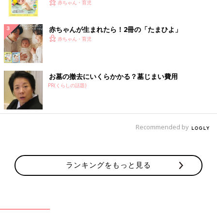
く！ おっぱい・ミルクの基本と夏のトラブル 解決テ
赤ちゃん・育児
ク
赤ちゃんが生まれたら！2冊の「たまひよ」
赤ちゃん・育児
お墓の撤去にいくらかかる？墓じまい費用
PR(くらしの話題)
Recommended by
ランキングをもっと見る