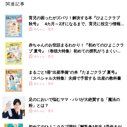
関連記事
育児の困ったがズバリ！解決する本『ひよこクラブ
秋号』 4カ月～2才になるまで、育児に役立つ情報が
いっぱい！
赤ちゃん・育児
赤ちゃんのお世話まるわかり！『初めてのひよこクラ
ブ 夏号』〈巻頭大特集〉初めての授乳がうまくい
く！ おっぱい・ミルクの基本と夏のトラブル 解決テ
赤ちゃん・育児
ク
まるごと1冊“出産準備”の本『たまごクラブ 夏号』
〈スペシャル大特集〉夫婦で予習する 出産の教科書
赤ちゃん・育児
足のにおいで悩むママ・パパが大絶賛する「魔法の
粉」とは？
赤ちゃん・育児
初めてのひよこクラブ増刊「離乳食1年生 1皿作るだ