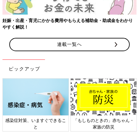
【ワクチン接種できるものも】妊婦の感染症対策、知っておいて！
連載一覧へ
ピックアップ
日本外来小児科学会リーフレッ
六星占術 細木かおりさんの人生
ト検討会
相談