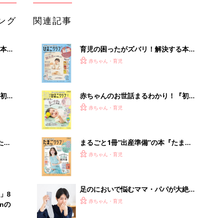
ング
関連記事
本
育児の困ったがズバリ！解決する本
2才
『ひよこクラブ 秋号』 4カ月～2才
赤ちゃん・育児
いっ
になるまで、育児に役立つ情報がいっ
ぱい！
初め
赤ちゃんのお世話まるわかり！『初め
大特
てのひよこクラブ 夏号』〈巻頭大特
赤ちゃん・育児
 お
集〉初めての授乳がうまくいく！ お
ブル
っぱい・ミルクの基本と夏のトラブル
解決テク
たま
まるごと1冊“出産準備”の本『たまご
クラブ 夏号』〈スペシャル大特集〉
赤ちゃん・育児
夫婦で予習する 出産の教科書
足のにおいで悩むママ・パパが大絶賛
」8
する「魔法の粉」とは？
赤ちゃん・育児
nの