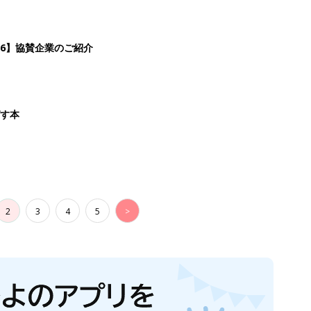
26】協賛企業のご紹介
ばす本
2
3
4
5
>