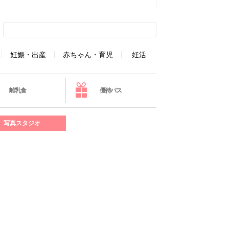
妊娠・出産
赤ちゃん・育児
妊活
離乳食
優待パス
写真スタジオ