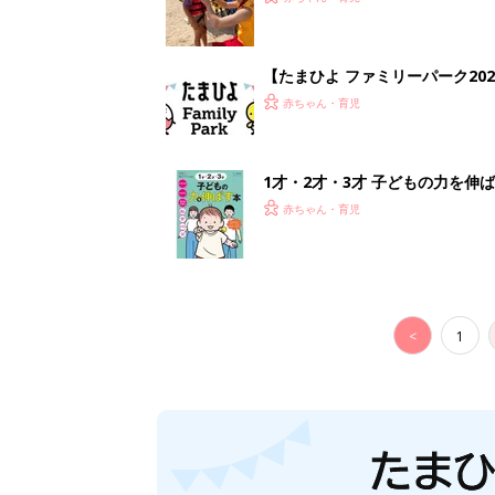
【たまひよ ファミリーパーク20
赤ちゃん・育児
1才・2才・3才 子どもの力を伸
赤ちゃん・育児
<
1