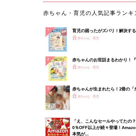
赤ちゃん・育児の人気記事ランキ
育児の困ったがズバリ！解決する
『ひよこクラブ 秋号』 4カ月～
赤ちゃん・育児
になるまで、育児に役立つ情報が
ぱい！
赤ちゃんのお世話まるわかり！『
てのひよこクラブ 夏号』〈巻頭
赤ちゃん・育児
集〉初めての授乳がうまくいく！
っぱい・ミルクの基本と夏のトラ
解決テク
赤ちゃんが生まれたら！2冊の「
ひよ」
赤ちゃん・育児
「え、こんなセールやってたの？
0％OFF以上が続々登場！Amazo
本気が...