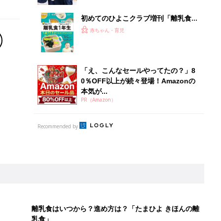
初めてのひよこクラブ増刊「離乳食1
年生 1皿作るだけ！オールインワン​レ
赤ちゃん・育児
シピ」
「え、こんなセールやってたの？」8
0％OFF以上が続々登場！Amazonの
本気が...
PR（Amazon）
Recommended by
離乳食はいつから？進め方は？「たまひよ きほんの離
乳食」