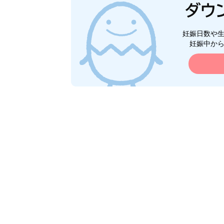
妊娠日数や
妊娠中か