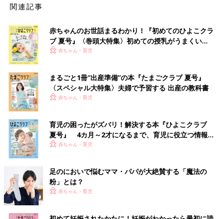
関連記事
赤ちゃんのお世話まるわかり！『初めてのひよこクラ
ブ 夏号』〈巻頭大特集〉初めての授乳がうまくい
く！ おっぱい・ミルクの基本と夏のトラブル 解決テ
赤ちゃん・育児
ク
まるごと1冊“出産準備”の本『たまごクラブ 夏号』
〈スペシャル大特集〉夫婦で予習する 出産の教科書
赤ちゃん・育児
育児の困ったがズバリ！解決する本『ひよこクラブ
夏号』 4カ月～2才になるまで、育児に役立つ情報が
いっぱい！
赤ちゃん・育児
足のにおいで悩むママ・パパが大絶賛する「魔法の
粉」とは？
赤ちゃん・育児
初めて妊娠されたかたに！妊娠がわかったら最初に読