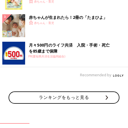
く！ おっぱい・ミルクの基本と夏のトラブル 解決テ
赤ちゃん・育児
ク
赤ちゃんが生まれたら！2冊の「たまひよ」
赤ちゃん・育児
月々500円のライフ共済 入院・手術・死亡
を85歳まで保障
PR(愛知県共済生活協同組合)
Recommended by
ランキングをもっと見る