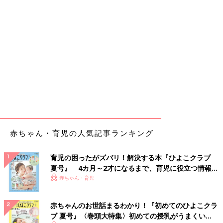
赤ちゃん・育児の人気記事ランキング
育児の困ったがズバリ！解決する本『ひよこクラブ
夏号』 4カ月～2才になるまで、育児に役立つ情報が
いっぱい！
赤ちゃん・育児
赤ちゃんのお世話まるわかり！『初めてのひよこクラ
ブ 夏号』〈巻頭大特集〉初めての授乳がうまくい