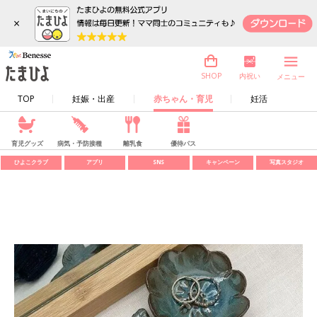
×
内祝い
SHOP
メニュー
TOP
妊娠・出産
赤ちゃん・育児
妊活
育児グッズ
病気・予防接種
離乳食
優待パス
ひよこクラブ
アプリ
SNS
キャンペーン
写真スタジオ