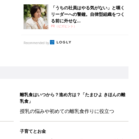
授乳の悩みや初めての離乳食作りに役立つ
子育てとお金
につ
妊娠・出産・育児にかかる費用やもらえる補助
金・助成金を解説
「110円でこのクオリティ」超優秀！トラベルグッズ4選
！？親が悩まされる「魔の3週目」って何？「魔の3カ月」もある