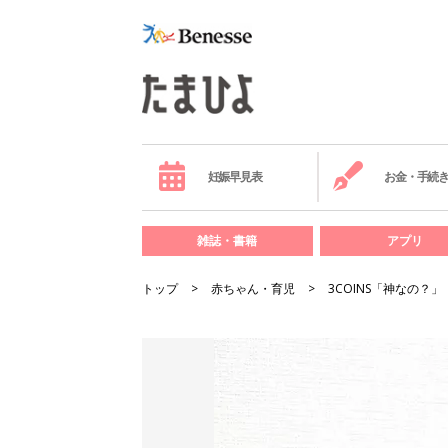
妊娠早見表
お金・手続
雑誌・書籍
アプリ
トップ
赤ちゃん・育児
3COINS「神なの