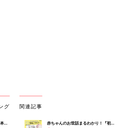
ング
関連記事
本
赤ちゃんのお世話まるわかり！『初め
2才
てのひよこクラブ 夏号』〈巻頭大特
赤ちゃん・育児
いっ
集〉初めての授乳がうまくいく！ お
っぱい・ミルクの基本と夏のトラブル
解決テク
初め
赤ちゃんが生まれたら！2冊の「たま
大特
ひよ」
赤ちゃん・育児
 お
ブル
たま
育児の困ったがズバリ！解決する本
『ひよこクラブ 夏号』 4カ月～2才
赤ちゃん・育児
になるまで、育児に役立つ情報がいっ
ぱい！
アカチャンホンポでたまひよ雑誌を買
由。
うとポイント10倍【期間限定】
赤ちゃん・育児
3つ