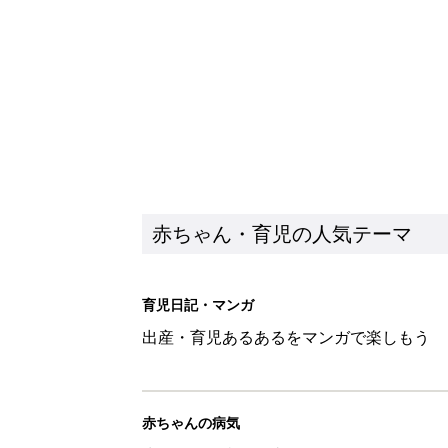
出産・育児あるあるをマンガで楽しもう
赤ちゃんの病気
赤ちゃんの病気や事故・ケガ、ホームケア
いてまとめました
新着記事
セリア「かわいくて機能性も◎」
赤ちゃん・育児
生後3週目の赤ちゃんはよく泣く
って本当？【専門家】
赤ちゃん・育児