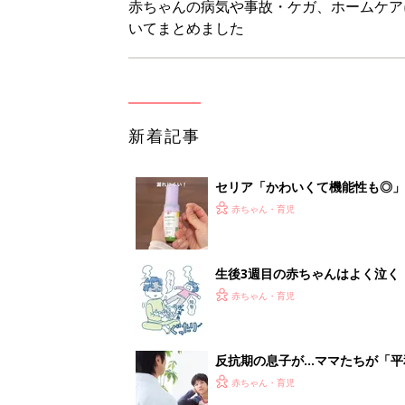
反抗期の息子が...ママたちが「
赤ちゃん・育児
8月6日生まれはこんな人 365
赤ちゃん・育児
1
2