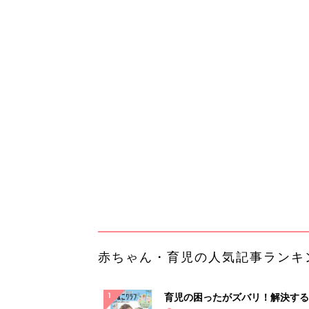
赤ちゃん・育児の人気記事ランキ
育児の困ったがズバリ！解決する
『ひよこクラブ 夏号』 4カ月～
赤ちゃん・育児
になるまで、育児に役立つ情報が
ぱい！
赤ちゃんのお世話まるわかり！『
てのひよこクラブ 夏号』〈巻頭
赤ちゃん・育児
集〉初めての授乳がうまくいく！
っぱい・ミルクの基本と夏のトラ
解決テク
赤ちゃんが生まれたら！2冊の「
ひよ」
赤ちゃん・育児
部下が指示待ちになる、本当の理
23年続く自律型組織に共通する「
の要素」