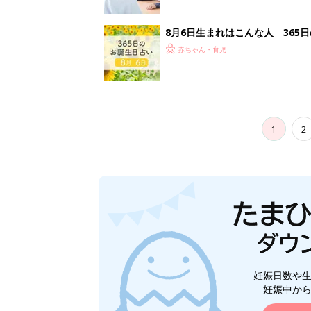
妊娠日数や
妊娠中か