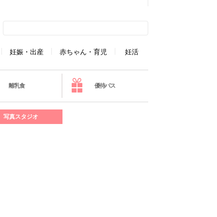
妊娠・出産
赤ちゃん・育児
妊活
離乳食
優待パス
写真スタジオ