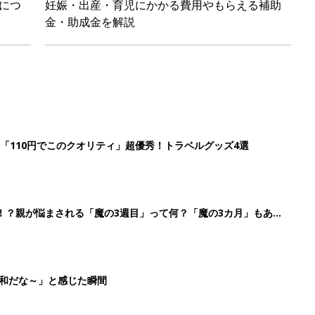
平和だな～」と感じた瞬間
日のお誕生日占い【鏡リュウジ監修】
3
4
5
>