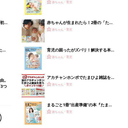
まるごと1冊“出産準備”の本『たまご
クラブ 夏号』〈スペシャル大特集〉
赤ちゃん・育児
夫婦で予習する 出産の教科書
「うちの社員はやる気がない」と嘆く
リーダーへの警鐘。自律型組織をつく
る前に外せな...
PR（ビズヒント）
Recommended by
離乳食はいつから？進め方は？「たまひよ きほんの離
乳食」