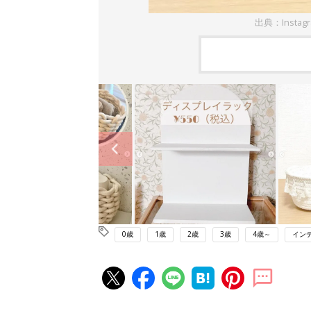
出典：Instag
0歳
1歳
2歳
3歳
4歳～
イン