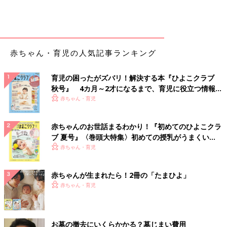
赤ちゃん・育児の人気記事ランキング
育児の困ったがズバリ！解決する本『ひよこクラブ
秋号』 4カ月～2才になるまで、育児に役立つ情報が
いっぱい！
赤ちゃん・育児
赤ちゃんのお世話まるわかり！『初めてのひよこクラ
ブ 夏号』〈巻頭大特集〉初めての授乳がうまくい
く！ おっぱい・ミルクの基本と夏のトラブル 解決テ
赤ちゃん・育児
ク
赤ちゃんが生まれたら！2冊の「たまひよ」
赤ちゃん・育児
お墓の撤去にいくらかかる？墓じまい費用