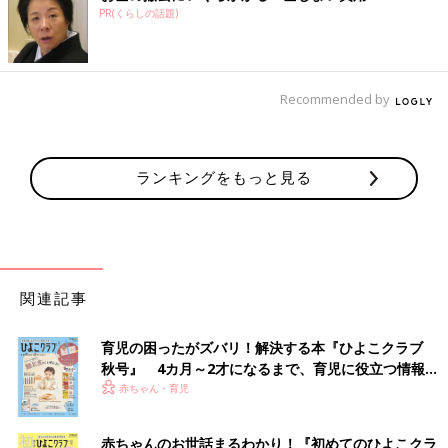
PR(くらしの話題)
Recommended by
ランキングをもっと見る
関連記事
育児の困ったがズバリ！解決する本『ひよこクラブ
秋号』 4カ月～2才になるまで、育児に役立つ情報が
いっぱい！
赤ちゃん・育児
赤ちゃんのお世話まるわかり！『初めてのひよこクラ