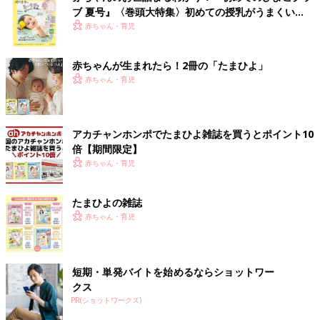
ブ 夏号』〈巻頭大特集〉初めての授乳がうまくい
く！ おっぱい・ミルクの基本と夏のトラブル 解決テ
赤ちゃん・育児
ク
赤ちゃんが生まれたら！2冊の「たまひよ」
赤ちゃん・育児
アカチャンホンポでたまひよ雑誌を買うとポイント10
倍【期間限定】
赤ちゃん・育児
たまひよの雑誌
赤ちゃん・育児
短期・単発バイトを始めるならショットワー
クス
PR(ショットワークス)