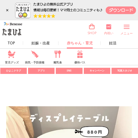
×
内祝い
SHOP
メニュー
TOP
妊娠・出産
赤ちゃん・育児
妊活
育児グッズ
病気・予防接種
離乳食
優待パス
ひよこクラブ
アプリ
SNS
キャンペーン
写真スタジオ