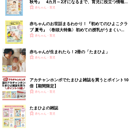
秋号』 4カ月～2才になるまで、育児に役立つ情報が
いっぱい！
赤ちゃん・育児
赤ちゃんのお世話まるわかり！『初めてのひよこクラ
ブ 夏号』〈巻頭大特集〉初めての授乳がうまくい
く！ おっぱい・ミルクの基本と夏のトラブル 解決テ
赤ちゃん・育児
ク
赤ちゃんが生まれたら！2冊の「たまひよ」
赤ちゃん・育児
アカチャンホンポでたまひよ雑誌を買うとポイント10
倍【期間限定】
赤ちゃん・育児
たまひよの雑誌
赤ちゃん・育児