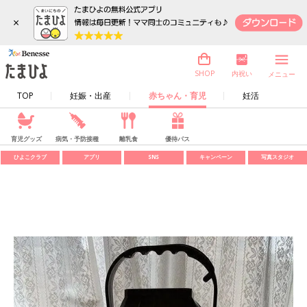
×
内祝い
SHOP
メニュー
TOP
妊娠・出産
赤ちゃん・育児
妊活
育児グッズ
病気・予防接種
離乳食
優待パス
ひよこクラブ
アプリ
SNS
キャンペーン
写真スタジオ