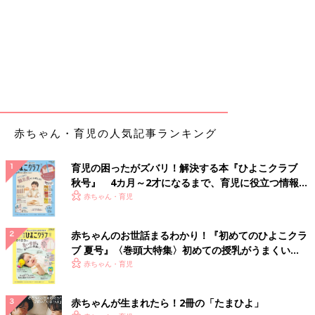
赤ちゃん・育児の人気記事ランキング
育児の困ったがズバリ！解決する本『ひよこクラブ
秋号』 4カ月～2才になるまで、育児に役立つ情報が
いっぱい！
赤ちゃん・育児
赤ちゃんのお世話まるわかり！『初めてのひよこクラ
ブ 夏号』〈巻頭大特集〉初めての授乳がうまくい
く！ おっぱい・ミルクの基本と夏のトラブル 解決テ
赤ちゃん・育児
ク
赤ちゃんが生まれたら！2冊の「たまひよ」