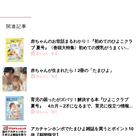
関連記事
赤ちゃんのお世話まるわかり！『初めてのひよこクラ
ブ 夏号』〈巻頭大特集〉初めての授乳がうまくい
く！ おっぱい・ミルクの基本と夏のトラブル 解決テ
赤ちゃん・育児
ク
赤ちゃんが生まれたら！2冊の「たまひよ」
赤ちゃん・育児
育児の困ったがズバリ！解決する本『ひよこクラブ
夏号』 4カ月～2才になるまで、育児に役立つ情報が
いっぱい！
赤ちゃん・育児
アカチャンホンポでたまひよ雑誌を買うとポイント10
倍【期間限定】