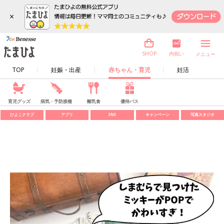
×
内祝い
SHOP
メニュー
TOP
妊娠・出産
赤ちゃん・育児
妊活
育児グッズ
病気・予防接種
離乳食
優待パス
ひよこクラブ
アプリ
SNS
キャンペーン
写真スタジオ