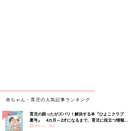
赤ちゃん・育児の人気記事ランキング
育児の困ったがズバリ！解決する本『ひよこクラブ
夏号』 4カ月～2才になるまで、育児に役立つ情報が
いっぱい！
赤ちゃん・育児