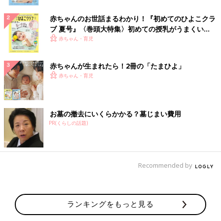
赤ちゃんのお世話まるわかり！『初めてのひよこクラ
ブ 夏号』〈巻頭大特集〉初めての授乳がうまくい
く！ おっぱい・ミルクの基本と夏のトラブル 解決テ
赤ちゃん・育児
ク
赤ちゃんが生まれたら！2冊の「たまひよ」
赤ちゃん・育児
お墓の撤去にいくらかかる？墓じまい費用
PR(くらしの話題)
Recommended by
ランキングをもっと見る