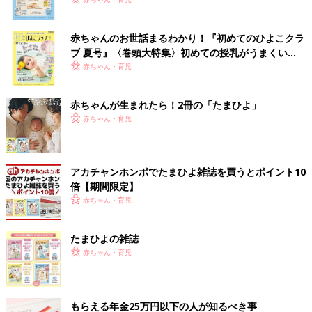
いっぱい！
赤ちゃんのお世話まるわかり！『初めてのひよこクラ
ブ 夏号』〈巻頭大特集〉初めての授乳がうまくい
く！ おっぱい・ミルクの基本と夏のトラブル 解決テ
赤ちゃん・育児
ク
赤ちゃんが生まれたら！2冊の「たまひよ」
赤ちゃん・育児
アカチャンホンポでたまひよ雑誌を買うとポイント10
倍【期間限定】
赤ちゃん・育児
たまひよの雑誌
赤ちゃん・育児
もらえる年金25万円以下の人が知るべき事