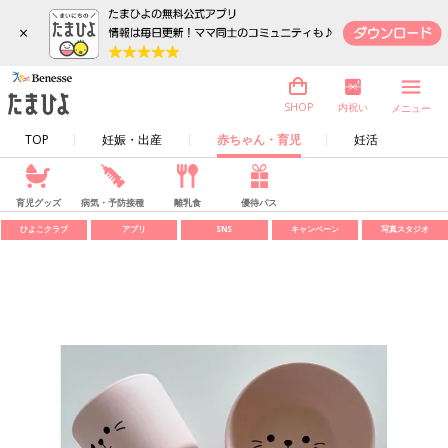
×
内祝い
SHOP
メニュー
TOP
妊娠・出産
赤ちゃん・育児
妊活
育児グッズ
病気・予防接種
離乳食
優待パス
ひよこクラブ
アプリ
SNS
キャンペーン
写真スタジオ