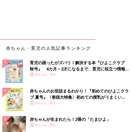
赤ちゃん・育児の人気記事ランキング
育児の困ったがズバリ！解決する本『ひよこクラブ
秋号』 4カ月～2才になるまで、育児に役立つ情報が
いっぱい！
赤ちゃん・育児
赤ちゃんのお世話まるわかり！『初めてのひよこクラ
ブ 夏号』〈巻頭大特集〉初めての授乳がうまくい
く！ おっぱい・ミルクの基本と夏のトラブル 解決テ
赤ちゃん・育児
ク
赤ちゃんが生まれたら！2冊の「たまひよ」
赤ちゃん・育児