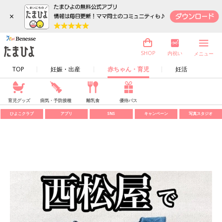
×
内祝い
SHOP
メニュー
TOP
妊娠・出産
赤ちゃん・育児
妊活
育児グッズ
病気・予防接種
離乳食
優待パス
ひよこクラブ
アプリ
SNS
キャンペーン
写真スタジオ