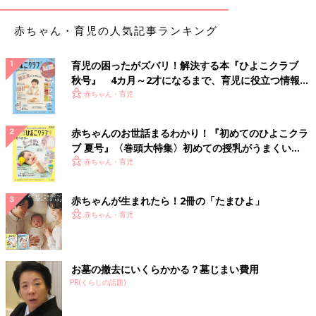
赤ちゃん・育児の人気記事ランキング
育児の困ったがズバリ！解決する本『ひよこクラブ
秋号』 4カ月～2才になるまで、育児に役立つ情報が
いっぱい！
赤ちゃん・育児
赤ちゃんのお世話まるわかり！『初めてのひよこクラ
ブ 夏号』〈巻頭大特集〉初めての授乳がうまくい
く！ おっぱい・ミルクの基本と夏のトラブル 解決テ
赤ちゃん・育児
ク
赤ちゃんが生まれたら！2冊の「たまひよ」
赤ちゃん・育児
お墓の撤去にいくらかかる？墓じまい費用
PR(くらしの話題)