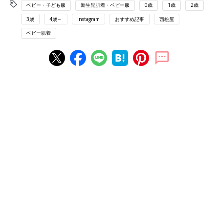
ベビー・子ども服
新生児肌着・ベビー服
0歳
1歳
2歳
3歳
4歳～
Instagram
おすすめ記事
西松屋
ベビー肌着