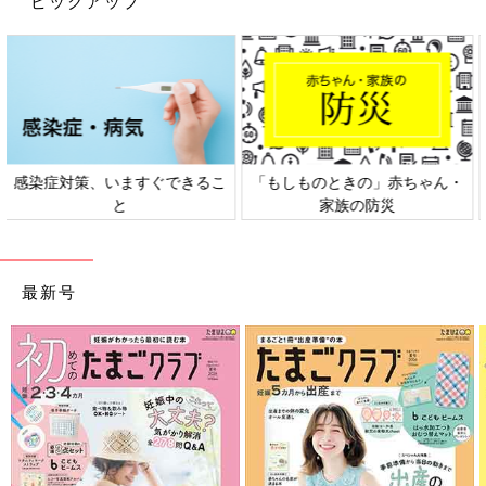
ピックアップ
日本外来小児科学会リーフレッ
六星占術 細木かおりさんの人生
ト検討会
相談
最新号