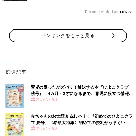
Recommended by
ランキングをもっと見る
関連記事
育児の困ったがズバリ！解決する本『ひよこクラブ
秋号』 4カ月～2才になるまで、育児に役立つ情報が
いっぱい！
赤ちゃん・育児
赤ちゃんのお世話まるわかり！『初めてのひよこクラ
ブ 夏号』〈巻頭大特集〉初めての授乳がうまくい
く！ おっぱい・ミルクの基本と夏のトラブル 解決テ
赤ちゃん・育児
ク