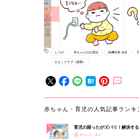
しつけ
赤ちゃんのお世話
塩﨑尚美 先生
ひよこクラブ（後期）
赤ちゃん・育児の人気記事ランキ
育児の困ったがズバリ！解決する
『ひよこクラブ 夏号』 4カ月～
赤ちゃん・育児