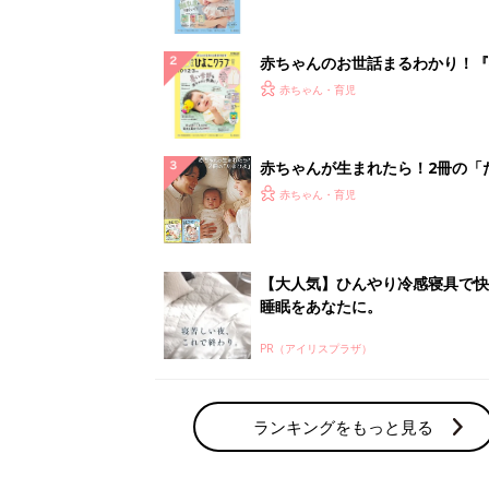
になるまで、育児に役立つ情報が
ぱい！
赤ちゃんのお世話まるわかり！『
てのひよこクラブ 夏号』〈巻頭
赤ちゃん・育児
集〉初めての授乳がうまくいく！
っぱい・ミルクの基本と夏のトラ
解決テク
赤ちゃんが生まれたら！2冊の「
ひよ」
赤ちゃん・育児
【大人気】ひんやり冷感寝具で快
睡眠をあなたに。
PR（アイリスプラザ）
ランキングをもっと見る