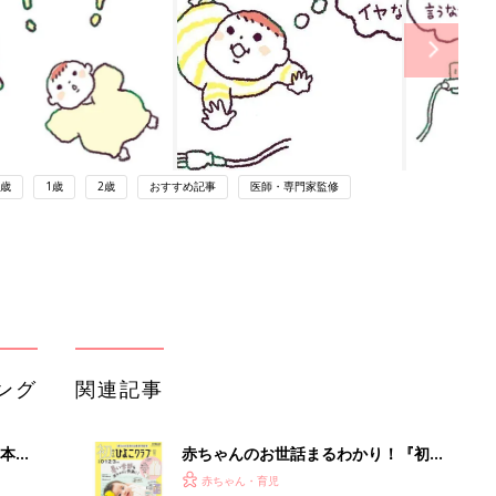
0歳
1歳
2歳
おすすめ記事
医師・専門家監修
ング
関連記事
本
赤ちゃんのお世話まるわかり！『初め
2才
てのひよこクラブ 夏号』〈巻頭大特
赤ちゃん・育児