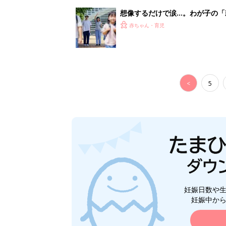
想像するだけで涙…。わが子の「
赤ちゃん・育児
<
5
妊娠日数や
妊娠中か