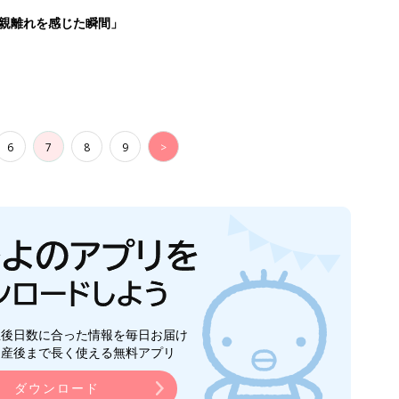
親離れを感じた瞬間」
6
7
8
9
>
生後日数に合った情報を毎日お届け
ら産後まで長く使える無料アプリ
ダウンロード