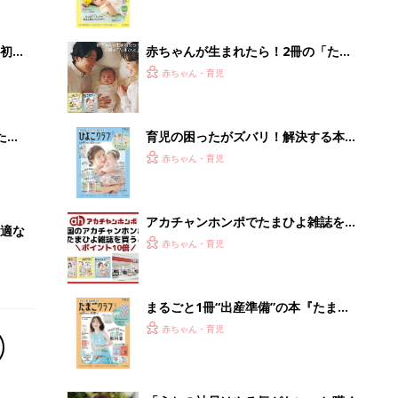
いっ
集〉初めての授乳がうまくいく！ お
っぱい・ミルクの基本と夏のトラブル
解決テク
初め
赤ちゃんが生まれたら！2冊の「たま
大特
ひよ」
赤ちゃん・育児
 お
ブル
たま
育児の困ったがズバリ！解決する本
『ひよこクラブ 夏号』 4カ月～2才
赤ちゃん・育児
になるまで、育児に役立つ情報がいっ
ぱい！
アカチャンホンポでたまひよ雑誌を買
適な
うとポイント10倍【期間限定】
赤ちゃん・育児
まるごと1冊“出産準備”の本『たまご
クラブ 夏号』〈スペシャル大特集〉
赤ちゃん・育児
夫婦で予習する 出産の教科書