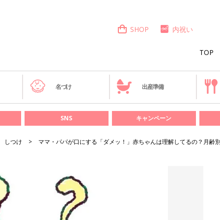
SHOP
内祝い
TOP
き
名づけ
出産準備
SNS
キャンペーン
しつけ
ママ・パパが口にする「ダメッ！」赤ちゃんは理解してるの？月齢