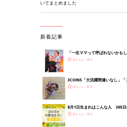
いてまとめました
新着記事
「一生ママって呼ばれないかもし
診断
赤ちゃん・育児
3COINS「大活躍間違いなし」
赤ちゃん・育児
8月1日生まれはこんな人 365
赤ちゃん・育児