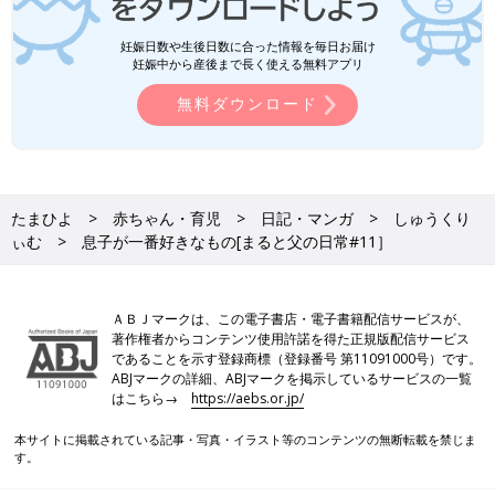
妊娠日数や生後日数に合った情報を毎日お届け
妊娠中から産後まで長く使える無料アプリ
無料ダウンロード
たまひよ
赤ちゃん・育児
日記・マンガ
しゅうくり
ぃむ
息子が一番好きなもの[まると父の日常#11］
ＡＢＪマークは、この電子書店・電子書籍配信サービスが、
著作権者からコンテンツ使用許諾を得た正規版配信サービス
であることを示す登録商標（登録番号 第11091000号）です。
ABJマークの詳細、ABJマークを掲示しているサービスの一覧
はこちら→
https://aebs.or.jp/
本サイトに掲載されている記事・写真・イラスト等のコンテンツの無断転載を禁じま
す。