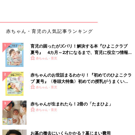
赤ちゃん・育児の人気記事ランキング
育児の困ったがズバリ！解決する本『ひよこクラブ
夏号』 4カ月～2才になるまで、育児に役立つ情報が
いっぱい！
赤ちゃん・育児
赤ちゃんのお世話まるわかり！『初めてのひよこクラ
ブ 夏号』〈巻頭大特集〉初めての授乳がうまくい
く！ おっぱい・ミルクの基本と夏のトラブル 解決テ
赤ちゃん・育児
ク
赤ちゃんが生まれたら！2冊の「たまひよ」
赤ちゃん・育児
お墓の撤去にいくらかかる？墓じまい費用