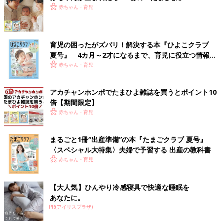
赤ちゃん・育児
育児の困ったがズバリ！解決する本『ひよこクラブ
夏号』 4カ月～2才になるまで、育児に役立つ情報が
いっぱい！
赤ちゃん・育児
アカチャンホンポでたまひよ雑誌を買うとポイント10
倍【期間限定】
赤ちゃん・育児
まるごと1冊“出産準備”の本『たまごクラブ 夏号』
〈スペシャル大特集〉夫婦で予習する 出産の教科書
赤ちゃん・育児
【大人気】ひんやり冷感寝具で快適な睡眠を
あなたに。
PR(アイリスプラザ)