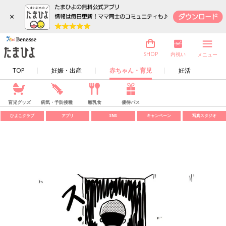
×
内祝い
SHOP
メニュー
TOP
妊娠・出産
赤ちゃん・育児
妊活
育児グッズ
病気・予防接種
離乳食
優待パス
ひよこクラブ
アプリ
SNS
キャンペーン
写真スタジオ