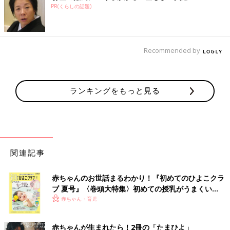
PR(くらしの話題)
Recommended by
ランキングをもっと見る
関連記事
赤ちゃんのお世話まるわかり！『初めてのひよこクラ
ブ 夏号』〈巻頭大特集〉初めての授乳がうまくい
く！ おっぱい・ミルクの基本と夏のトラブル 解決テ
赤ちゃん・育児
ク
赤ちゃんが生まれたら！2冊の「たまひよ」