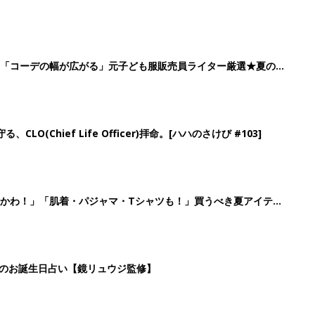
」「コーデの幅が広がる」元子ども服販売員ライター厳選★夏のバ
LO(Chief Life Officer)拝命。[ハハのさけび #103]
かわ！」「肌着・パジャマ・Tシャツも！」買うべき夏アイテム
日のお誕生日占い【鏡リュウジ監修】