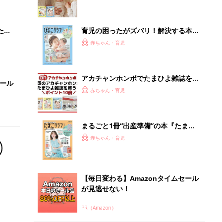
 お
ブル
たま
育児の困ったがズバリ！解決する本
『ひよこクラブ 夏号』 4カ月～2才
赤ちゃん・育児
になるまで、育児に役立つ情報がいっ
ぱい！
アカチャンホンポでたまひよ雑誌を買
セール
うとポイント10倍【期間限定】
赤ちゃん・育児
まるごと1冊“出産準備”の本『たまご
クラブ 夏号』〈スペシャル大特集〉
赤ちゃん・育児
夫婦で予習する 出産の教科書
【毎日変わる】Amazonタイムセール
が見逃せない！
PR（Amazon）