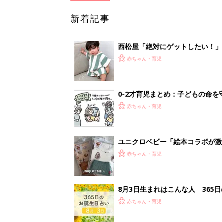
新着記事
西松屋「絶対にゲットしたい！
ズりアイテム5選
赤ちゃん・育児
0-2才育児まとめ：子どもの命を守る、C
赤ちゃん・育児
ユニクロベビー「絵本コラボが激
5選
赤ちゃん・育児
8月3日生まれはこんな人 365
赤ちゃん・育児