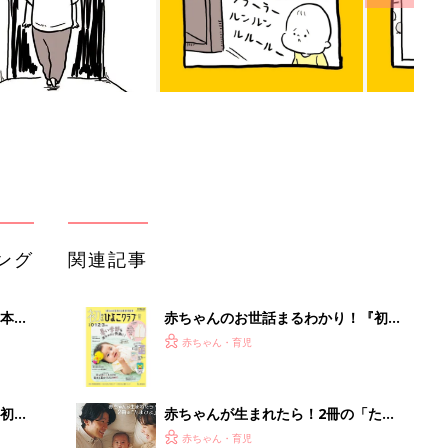
ング
関連記事
本
赤ちゃんのお世話まるわかり！『初め
2才
てのひよこクラブ 夏号』〈巻頭大特
赤ちゃん・育児
いっ
集〉初めての授乳がうまくいく！ お
っぱい・ミルクの基本と夏のトラブル
解決テク
初め
赤ちゃんが生まれたら！2冊の「たま
大特
ひよ」
赤ちゃん・育児