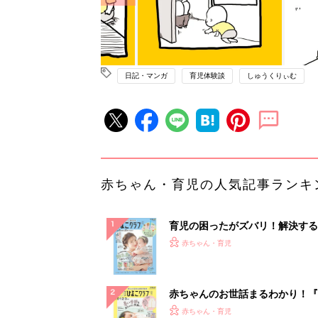
日記・マンガ
育児体験談
しゅうくりぃむ
赤ちゃん・育児の人気記事ランキ
育児の困ったがズバリ！解決する
『ひよこクラブ 夏号』 4カ月～
赤ちゃん・育児
になるまで、育児に役立つ情報が
ぱい！
赤ちゃんのお世話まるわかり！『
てのひよこクラブ 夏号』〈巻頭
赤ちゃん・育児