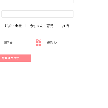
妊娠・出産
赤ちゃん・育児
妊活
離乳食
優待パス
写真スタジオ