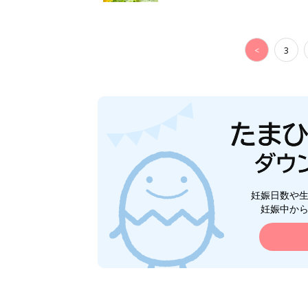
<
3
妊娠日数や
妊娠中か