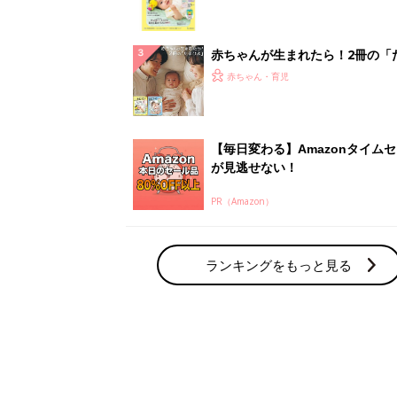
集〉初めての授乳がうまくいく！
っぱい・ミルクの基本と夏のトラ
解決テク
赤ちゃんが生まれたら！2冊の「
ひよ」
赤ちゃん・育児
【毎日変わる】Amazonタイム
が見逃せない！
PR（Amazon）
ランキングをもっと見る