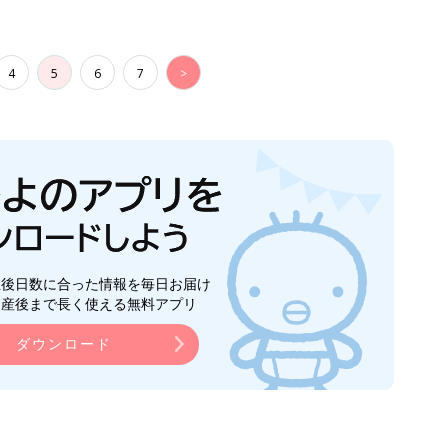
4
5
6
7
>
生後日数に合った情報を毎日お届け
ら産後まで長く使える無料アプリ
ダウンロード