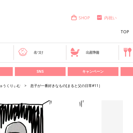
SHOP
内祝い
TOP
き
名づけ
出産準備
SNS
キャンペーン
ゅうくりぃむ
息子が一番好きなもの[まると父の日常#11］