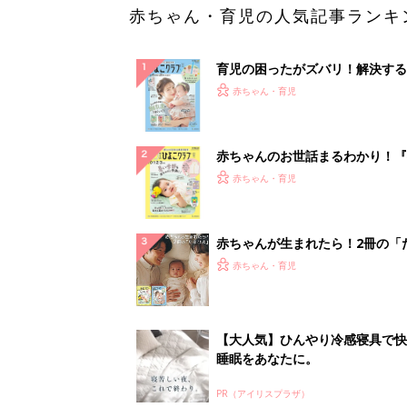
赤ちゃん・育児の人気記事ランキ
育児の困ったがズバリ！解決する
『ひよこクラブ 夏号』 4カ月～
赤ちゃん・育児
になるまで、育児に役立つ情報が
ぱい！
赤ちゃんのお世話まるわかり！『
てのひよこクラブ 夏号』〈巻頭
赤ちゃん・育児
集〉初めての授乳がうまくいく！
っぱい・ミルクの基本と夏のトラ
解決テク
赤ちゃんが生まれたら！2冊の「
ひよ」
赤ちゃん・育児
【大人気】ひんやり冷感寝具で快
睡眠をあなたに。
PR（アイリスプラザ）