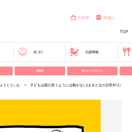
SHOP
内祝い
TOP
き
名づけ
出産準備
SNS
キャンペーン
ゅうくりぃむ
子どもは親の思うようには動かない[まると父の日常#12］