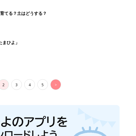
を育てる？土はどうする？
たまひよ」
2
3
4
5
>