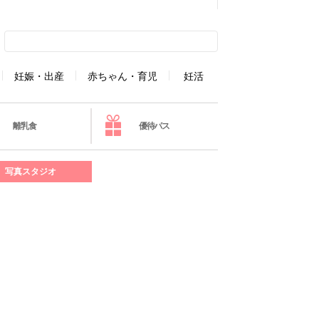
妊娠・出産
赤ちゃん・育児
妊活
離乳食
優待パス
写真スタジオ