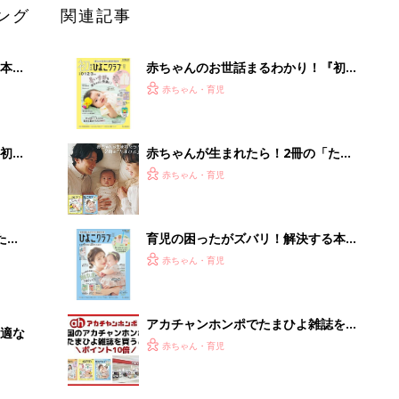
ング
関連記事
本
赤ちゃんのお世話まるわかり！『初め
2才
てのひよこクラブ 夏号』〈巻頭大特
赤ちゃん・育児
いっ
集〉初めての授乳がうまくいく！ お
っぱい・ミルクの基本と夏のトラブル
解決テク
初め
赤ちゃんが生まれたら！2冊の「たま
大特
ひよ」
赤ちゃん・育児
 お
ブル
たま
育児の困ったがズバリ！解決する本
『ひよこクラブ 秋号』 4カ月～2才
赤ちゃん・育児
になるまで、育児に役立つ情報がいっ
ぱい！
アカチャンホンポでたまひよ雑誌を買
適な
うとポイント10倍【期間限定】
赤ちゃん・育児