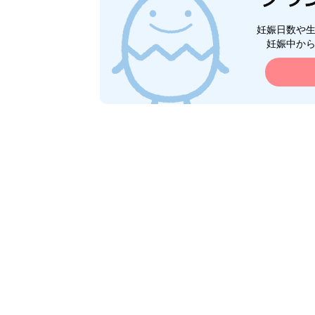
妊娠日数や
妊娠中か