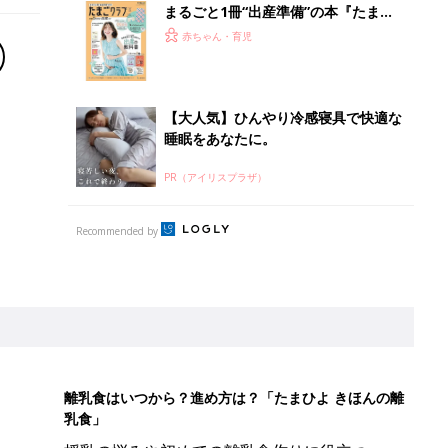
まるごと1冊“出産準備”の本『たまご
クラブ 夏号』〈スペシャル大特集〉
赤ちゃん・育児
夫婦で予習する 出産の教科書
【大人気】ひんやり冷感寝具で快適な
睡眠をあなたに。
PR（アイリスプラザ）
Recommended by
離乳食はいつから？進め方は？「たまひよ きほんの離
乳食」