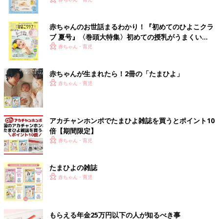
いっぱい！
赤ちゃんのお世話まるわかり！『初めてのひよこクラ
ブ 夏号』〈巻頭大特集〉初めての授乳がうまくい
く！ おっぱい・ミルクの基本と夏のトラブル 解決テ
赤ちゃん・育児
ク
赤ちゃんが生まれたら！2冊の「たまひよ」
赤ちゃん・育児
アカチャンホンポでたまひよ雑誌を買うとポイント10
倍【期間限定】
赤ちゃん・育児
たまひよの雑誌
赤ちゃん・育児
もらえる年金25万円以下の人が知るべき事