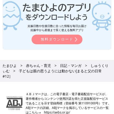
妊娠日数や生後日数に合った情報を毎日お届け
妊娠中から産後まで長く使える無料アプリ
無料ダウンロード
たまひよ
赤ちゃん・育児
日記・マンガ
しゅうくり
ぃむ
子どもは親の思うようには動かない[まると父の日常
#12］
ＡＢＪマークは、この電子書店・電子書籍配信サービスが、
著作権者からコンテンツ使用許諾を得た正規版配信サービス
であることを示す登録商標（登録番号 第11091000号）です。
ABJマークの詳細、ABJマークを掲示しているサービスの一覧
はこちら→
https://aebs.or.jp/