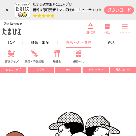
×
内祝い
SHOP
メニュー
TOP
妊娠・出産
赤ちゃん・育児
妊活
育児グッズ
病気・予防接種
離乳食
優待パス
ひよこクラブ
アプリ
SNS
キャンペーン
写真スタジオ