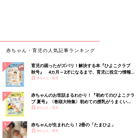
赤ちゃん・育児の人気記事ランキング
育児の困ったがズバリ！解決する本『ひよこクラブ
秋号』 4カ月～2才になるまで、育児に役立つ情報が
いっぱい！
赤ちゃん・育児
赤ちゃんのお世話まるわかり！『初めてのひよこクラ
ブ 夏号』〈巻頭大特集〉初めての授乳がうまくい
く！ おっぱい・ミルクの基本と夏のトラブル 解決テ
赤ちゃん・育児
ク
赤ちゃんが生まれたら！2冊の「たまひよ」
赤ちゃん・育児