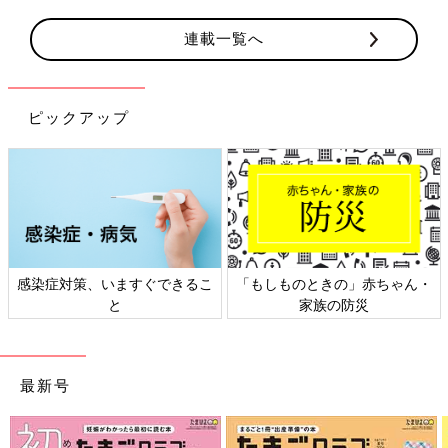
連載一覧へ
ピックアップ
のときの」赤ちゃん・
日本外来小児科学会リーフレッ
六星占術 
家族の防災
ト検討会
最新号