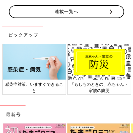
連載一覧へ
ピックアップ
日本外来小児科学会リーフレッ
六星占術 細木かおりさんの人生
ト検討会
相談
最新号