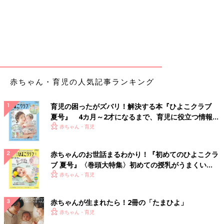
赤ちゃん・育児の人気記事ランキング
育児の困ったがズバリ！解決する本『ひよこクラブ
夏号』 4カ月～2才になるまで、育児に役立つ情報が
いっぱい！
赤ちゃん・育児
赤ちゃんのお世話まるわかり！『初めてのひよこクラ
ブ 夏号』〈巻頭大特集〉初めての授乳がうまくい
く！ おっぱい・ミルクの基本と夏のトラブル 解決テ
赤ちゃん・育児
ク
赤ちゃんが生まれたら！2冊の「たまひよ」
赤ちゃん・育児