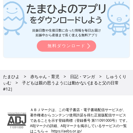
妊娠日数や生後日数に合った情報を毎日お届け
妊娠中から産後まで長く使える無料アプリ
無料ダウンロード
たまひよ
赤ちゃん・育児
日記・マンガ
しゅうくり
ぃむ
子どもは親の思うようには動かない[まると父の日常
#12］
ＡＢＪマークは、この電子書店・電子書籍配信サービスが、
著作権者からコンテンツ使用許諾を得た正規版配信サービス
であることを示す登録商標（登録番号 第11091000号）です。
ABJマークの詳細、ABJマークを掲示しているサービスの一覧
はこちら→
https://aebs.or.jp/