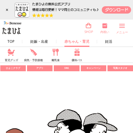
×
内祝い
SHOP
メニュー
TOP
妊娠・出産
赤ちゃん・育児
妊活
育児グッズ
病気・予防接種
離乳食
優待パス
ひよこクラブ
アプリ
SNS
キャンペーン
写真スタジオ