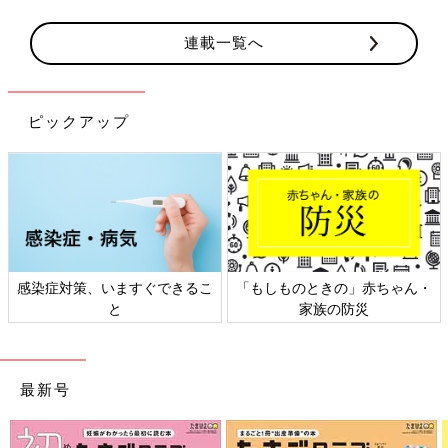
連載一覧へ
ピックアップ
きの」赤ちゃん・
日本外来小児科学会リーフレッ
六星占術 細木か
の防災
ト検討会
相
最新号