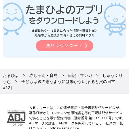
妊娠日数や生後日数に合った情報を毎日お届け
妊娠中から産後まで長く使える無料アプリ
無料ダウンロード
たまひよ
赤ちゃん・育児
日記・マンガ
しゅうくり
ぃむ
子どもは親の思うようには動かない[まると父の日常
#12］
ＡＢＪマークは、この電子書店・電子書籍配信サービスが、
著作権者からコンテンツ使用許諾を得た正規版配信サービス
であることを示す登録商標（登録番号 第11091000号）です。
ABJマークの詳細、ABJマークを掲示しているサービスの一覧
はこちら→
https://aebs.or.jp/