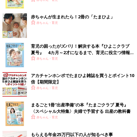
く！ おっぱい・ミルクの基本と夏のトラブル 解決テ
ク
赤ちゃんが生まれたら！2冊の「たまひよ」
赤ちゃん・育児
育児の困ったがズバリ！解決する本『ひよこクラブ
夏号』 4カ月～2才になるまで、育児に役立つ情報が
いっぱい！
赤ちゃん・育児
アカチャンホンポでたまひよ雑誌を買うとポイント10
倍【期間限定】
赤ちゃん・育児
まるごと1冊“出産準備”の本『たまごクラブ 夏号』
〈スペシャル大特集〉夫婦で予習する 出産の教科書
赤ちゃん・育児
もらえる年金25万円以下の人が知るべき事