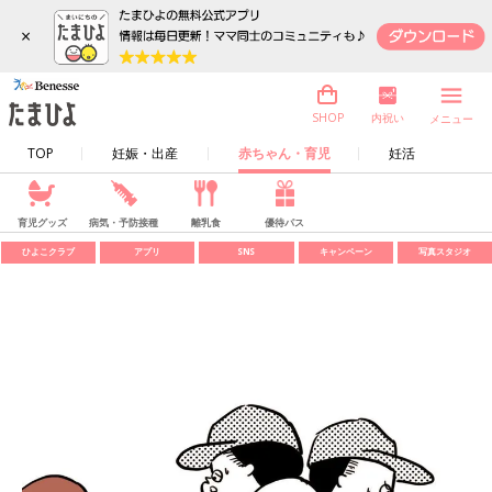
×
内祝い
SHOP
メニュー
TOP
妊娠・出産
赤ちゃん・育児
妊活
育児グッズ
病気・予防接種
離乳食
優待パス
ひよこクラブ
アプリ
SNS
キャンペーン
写真スタジオ