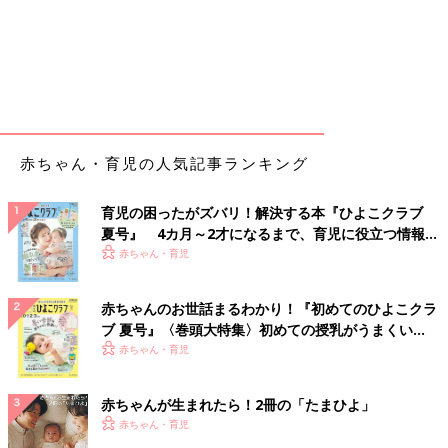
赤ちゃん・育児の人気記事ランキング
育児の困ったがズバリ！解決する本『ひよこクラブ
夏号』 4カ月～2才になるまで、育児に役立つ情報が
いっぱい！
赤ちゃん・育児
赤ちゃんのお世話まるわかり！『初めてのひよこクラ
ブ 夏号』〈巻頭大特集〉初めての授乳がうまくい
く！ おっぱい・ミルクの基本と夏のトラブル 解決テ
赤ちゃん・育児
ク
赤ちゃんが生まれたら！2冊の「たまひよ」
赤ちゃん・育児