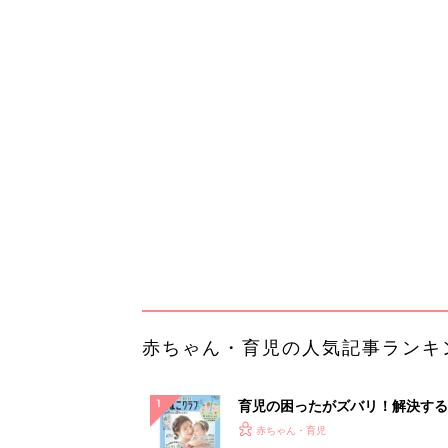
赤ちゃん・育児の人気記事ランキ
育児の困ったがズバリ！解決する
『ひよこクラブ 夏号』 4カ月～
赤ちゃん・育児
になるまで、育児に役立つ情報が
ぱい！
赤ちゃんのお世話まるわかり！『
てのひよこクラブ 夏号』〈巻頭
赤ちゃん・育児
集〉初めての授乳がうまくいく！
っぱい・ミルクの基本と夏のトラ
解決テク
赤ちゃんが生まれたら！2冊の「
ひよ」
赤ちゃん・育児
【あの会社も使ってる！】DM発
ら絶対チクタクメール便！
PR（チクタクメール便）