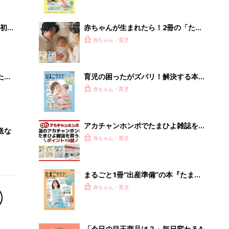
まるごと1冊“出産準備”の本『たまご
クラブ 夏号』〈スペシャル大特集〉
赤ちゃん・育児
夫婦で予習する 出産の教科書
「今日の目玉商品は？」毎日変わるA
mazonタイムセールが見逃せない
PR（Amazon）
Recommended by
離乳食はいつから？進め方は？「たまひよ きほんの離
乳食」