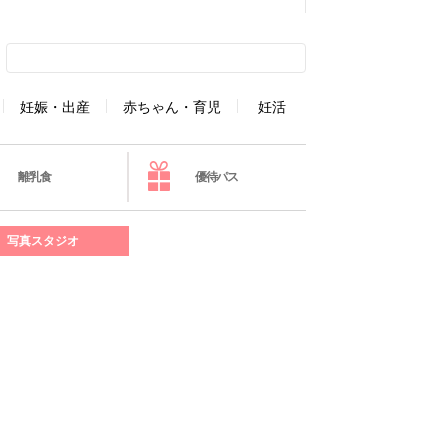
妊娠・出産
赤ちゃん・育児
妊活
離乳食
優待パス
写真スタジオ