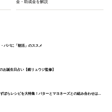
」ずぼらレシピを大特集！バターとマヨネーズとの組み合わせは栄
」「コーデの幅が広がる」元子ども服販売員ライター厳選★夏のバ
5
6
7
8
>