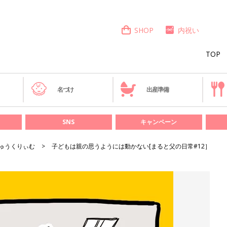
SHOP
内祝い
TOP
き
名づけ
出産準備
SNS
キャンペーン
ゅうくりぃむ
子どもは親の思うようには動かない[まると父の日常#12］