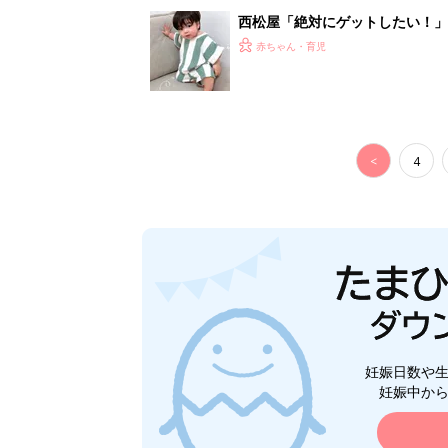
妊娠日数や
妊娠中か