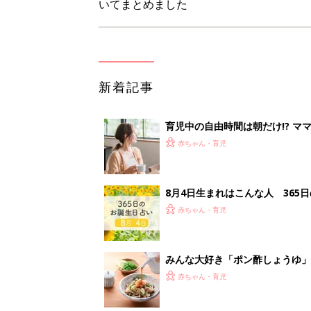
みんな大好き「ポン酢しょうゆ
養学的にも最高⁉
赤ちゃん・育児
西松屋「絶対にゲットしたい！
ズりアイテム5選
赤ちゃん・育児
<
4