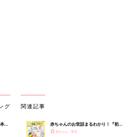
ング
関連記事
本
赤ちゃんのお世話まるわかり！『初め
2才
てのひよこクラブ 夏号』〈巻頭大特
赤ちゃん・育児
いっ
集〉初めての授乳がうまくいく！ お
っぱい・ミルクの基本と夏のトラブル
解決テク
初め
赤ちゃんが生まれたら！2冊の「たま
大特
ひよ」
赤ちゃん・育児
 お
ブル
たま
育児の困ったがズバリ！解決する本
『ひよこクラブ 秋号』 4カ月～2才
赤ちゃん・育児
になるまで、育児に役立つ情報がいっ
ぱい！
アカチャンホンポでたまひよ雑誌を買
送な
うとポイント10倍【期間限定】
赤ちゃん・育児