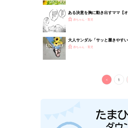
ある決意を胸に動き出すママ【オ
赤ちゃん・育児
大人サンダル「サッと履きやすい
赤ちゃん・育児
<
1