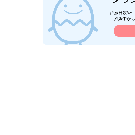
妊娠日数や
妊娠中か