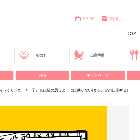
SHOP
内祝い
TOP
き
名づけ
出産準備
SNS
キャンペーン
ゅうくりぃむ
子どもは親の思うようには動かない[まると父の日常#12］