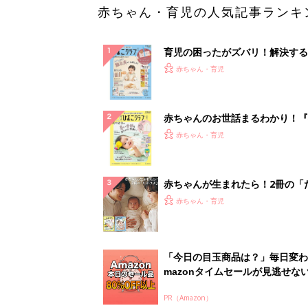
赤ちゃん・育児の人気記事ランキ
育児の困ったがズバリ！解決する
『ひよこクラブ 秋号』 4カ月～
赤ちゃん・育児
になるまで、育児に役立つ情報が
ぱい！
赤ちゃんのお世話まるわかり！『
てのひよこクラブ 夏号』〈巻頭
赤ちゃん・育児
集〉初めての授乳がうまくいく！
っぱい・ミルクの基本と夏のトラ
解決テク
赤ちゃんが生まれたら！2冊の「
ひよ」
赤ちゃん・育児
「今日の目玉商品は？」毎日変わ
mazonタイムセールが見逃せな
PR（Amazon）