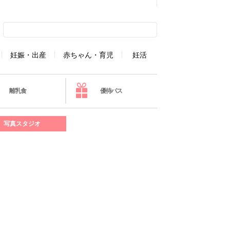
妊娠・出産
赤ちゃん・育児
妊活
離乳食
優待パス
写真スタジオ