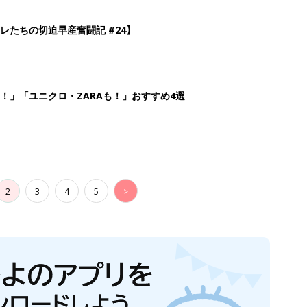
レたちの切迫早産奮闘記 #24】
！」「ユニクロ・ZARAも！」おすすめ4選
2
3
4
5
>