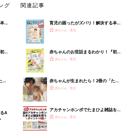
ング
関連記事
本
育児の困ったがズバリ！解決する本
2才
『ひよこクラブ 秋号』 4カ月～2才
赤ちゃん・育児
いっ
になるまで、育児に役立つ情報がいっ
ぱい！
初め
赤ちゃんのお世話まるわかり！『初め
大特
てのひよこクラブ 夏号』〈巻頭大特
赤ちゃん・育児
 お
集〉初めての授乳がうまくいく！ お
ブル
っぱい・ミルクの基本と夏のトラブル
解決テク
たま
赤ちゃんが生まれたら！2冊の「たま
ひよ」
赤ちゃん・育児
アカチャンホンポでたまひよ雑誌を買
るA
うとポイント10倍【期間限定】
赤ちゃん・育児
い