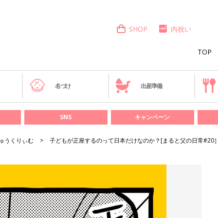
SHOP
内祝い
TOP
き
名づけ
出産準備
SNS
キャンペーン
ゅうくりぃむ
子どもが正座するのって日本だけなのか？[まると父の日常#20