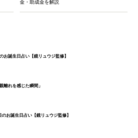
5日のお誕生日占い【鏡リュウジ監修】
ンジレシピ
6
7
8
9
>