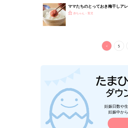
妊娠日数や
妊娠中か