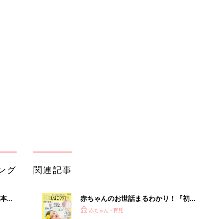
ング
関連記事
本
赤ちゃんのお世話まるわかり！『初め
2才
てのひよこクラブ 夏号』〈巻頭大特
赤ちゃん・育児
いっ
集〉初めての授乳がうまくいく！ お
っぱい・ミルクの基本と夏のトラブル
解決テク
初め
赤ちゃんが生まれたら！2冊の「たま
大特
ひよ」
赤ちゃん・育児
 お
ブル
たま
育児の困ったがズバリ！解決する本
『ひよこクラブ 夏号』 4カ月～2才
赤ちゃん・育児
になるまで、育児に役立つ情報がいっ
ぱい！
アカチャンホンポでたまひよ雑誌を買
セール
うとポイント10倍【期間限定】
赤ちゃん・育児