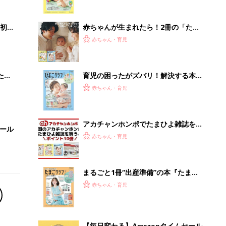
まるごと1冊“出産準備”の本『たまご
クラブ 夏号』〈スペシャル大特集〉
赤ちゃん・育児
夫婦で予習する 出産の教科書
【毎日変わる】Amazonタイムセール
が見逃せない！
PR（Amazon）
Recommended by
離乳食はいつから？進め方は？「たまひよ きほんの離
乳食」