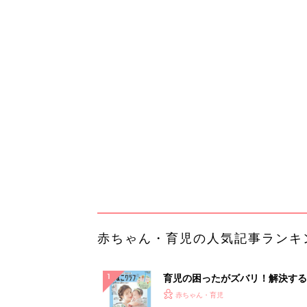
赤ちゃん・育児の人気記事ランキ
育児の困ったがズバリ！解決する
『ひよこクラブ 夏号』 4カ月～
赤ちゃん・育児
になるまで、育児に役立つ情報が
ぱい！
赤ちゃんのお世話まるわかり！『
てのひよこクラブ 夏号』〈巻頭
赤ちゃん・育児
集〉初めての授乳がうまくいく！
っぱい・ミルクの基本と夏のトラ
解決テク
赤ちゃんが生まれたら！2冊の「
ひよ」
赤ちゃん・育児
【毎日変わる】Amazonタイム
が見逃せない！
PR（Amazon）