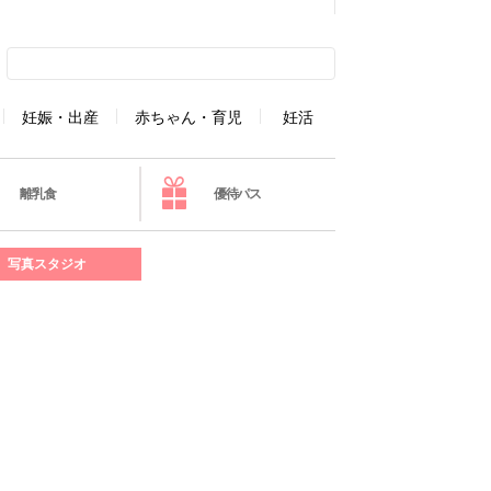
妊娠・出産
赤ちゃん・育児
妊活
離乳食
優待パス
写真スタジオ
］