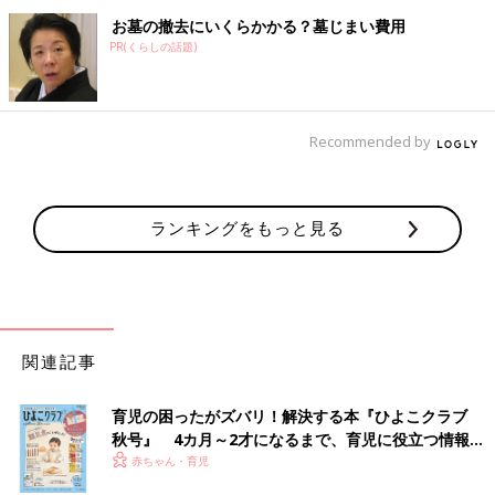
お墓の撤去にいくらかかる？墓じまい費用
PR(くらしの話題)
Recommended by
ランキングをもっと見る
関連記事
育児の困ったがズバリ！解決する本『ひよこクラブ
秋号』 4カ月～2才になるまで、育児に役立つ情報が
いっぱい！
赤ちゃん・育児