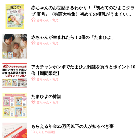
赤ちゃんのお世話まるわかり！『初めてのひよこクラ
ブ 夏号』〈巻頭大特集〉初めての授乳がうまくい
く！ おっぱい・ミルクの基本と夏のトラブル 解決テ
赤ちゃん・育児
ク
赤ちゃんが生まれたら！2冊の「たまひよ」
赤ちゃん・育児
アカチャンホンポでたまひよ雑誌を買うとポイント10
倍【期間限定】
赤ちゃん・育児
たまひよの雑誌
赤ちゃん・育児
もらえる年金25万円以下の人が知るべき事
PR(くらしの話題)