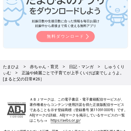
妊娠日数や生後日数に合った情報を毎日お届け
妊娠中から産後まで長く使える無料アプリ
無料ダウンロード
たまひよ
赤ちゃん・育児
日記・マンガ
しゅうくり
ぃむ
正論や綺麗ごとで子育てが上手くいけば楽でしょうよ。
[まると父の日常#26］
ＡＢＪマークは、この電子書店・電子書籍配信サービスが、
著作権者からコンテンツ使用許諾を得た正規版配信サービス
であることを示す登録商標（登録番号 第11091000号）です。
ABJマークの詳細、ABJマークを掲示しているサービスの一覧
はこちら→
https://aebs.or.jp/