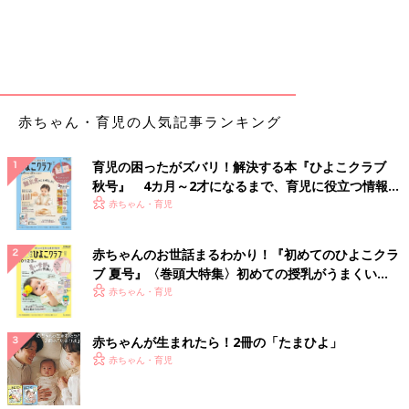
赤ちゃん・育児の人気記事ランキング
育児の困ったがズバリ！解決する本『ひよこクラブ
秋号』 4カ月～2才になるまで、育児に役立つ情報が
いっぱい！
赤ちゃん・育児
赤ちゃんのお世話まるわかり！『初めてのひよこクラ
ブ 夏号』〈巻頭大特集〉初めての授乳がうまくい
く！ おっぱい・ミルクの基本と夏のトラブル 解決テ
赤ちゃん・育児
ク
赤ちゃんが生まれたら！2冊の「たまひよ」
赤ちゃん・育児