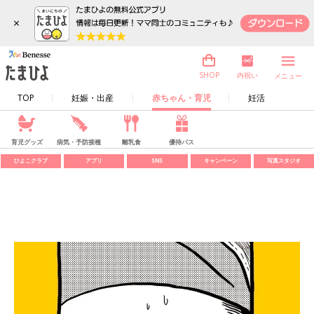
×
内祝い
SHOP
メニュー
TOP
妊娠・出産
赤ちゃん・育児
妊活
育児グッズ
病気・予防接種
離乳食
優待パス
ひよこクラブ
アプリ
SNS
キャンペーン
写真スタジオ