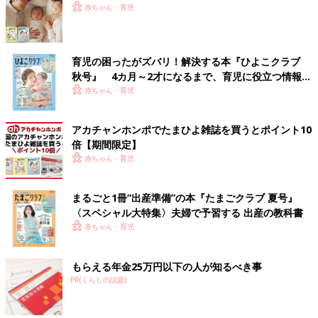
赤ちゃん・育児
育児の困ったがズバリ！解決する本『ひよこクラブ
秋号』 4カ月～2才になるまで、育児に役立つ情報が
いっぱい！
赤ちゃん・育児
アカチャンホンポでたまひよ雑誌を買うとポイント10
倍【期間限定】
赤ちゃん・育児
まるごと1冊“出産準備”の本『たまごクラブ 夏号』
〈スペシャル大特集〉夫婦で予習する 出産の教科書
赤ちゃん・育児
もらえる年金25万円以下の人が知るべき事
PR(くらしの話題)