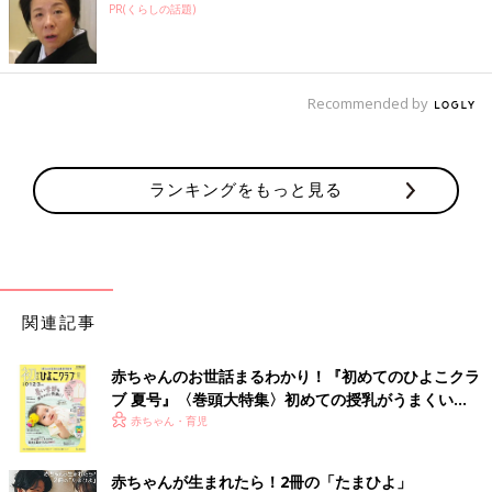
PR(くらしの話題)
Recommended by
ランキングをもっと見る
関連記事
赤ちゃんのお世話まるわかり！『初めてのひよこクラ
ブ 夏号』〈巻頭大特集〉初めての授乳がうまくい
く！ おっぱい・ミルクの基本と夏のトラブル 解決テ
赤ちゃん・育児
ク
赤ちゃんが生まれたら！2冊の「たまひよ」