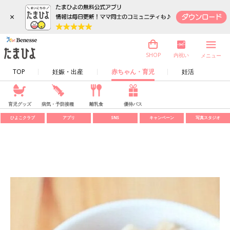
×
内祝い
SHOP
メニュー
TOP
妊娠・出産
赤ちゃん・育児
妊活
育児グッズ
病気・予防接種
離乳食
優待パス
ひよこクラブ
アプリ
SNS
キャンペーン
写真スタジオ