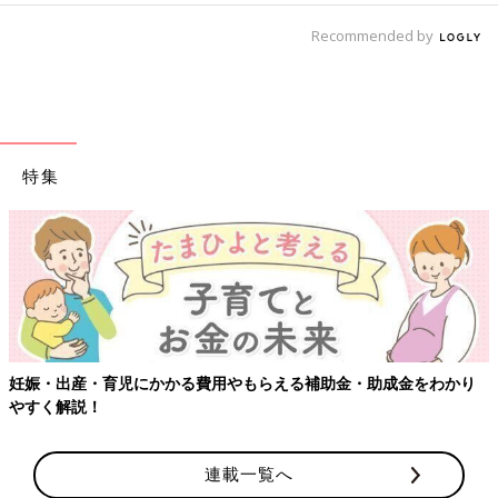
Recommended by
特集
妊娠・出産・育児にかかる費用やもらえる補助金・助成金をわかり
やすく解説！
連載一覧へ