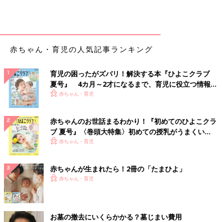
赤ちゃん・育児の人気記事ランキング
育児の困ったがズバリ！解決する本『ひよこクラブ
夏号』 4カ月～2才になるまで、育児に役立つ情報が
いっぱい！
赤ちゃん・育児
赤ちゃんのお世話まるわかり！『初めてのひよこクラ
ブ 夏号』〈巻頭大特集〉初めての授乳がうまくい
く！ おっぱい・ミルクの基本と夏のトラブル 解決テ
赤ちゃん・育児
ク
赤ちゃんが生まれたら！2冊の「たまひよ」
赤ちゃん・育児
お墓の撤去にいくらかかる？墓じまい費用