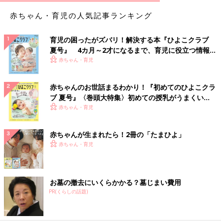
赤ちゃん・育児の人気記事ランキング
育児の困ったがズバリ！解決する本『ひよこクラブ
夏号』 4カ月～2才になるまで、育児に役立つ情報が
いっぱい！
赤ちゃん・育児
赤ちゃんのお世話まるわかり！『初めてのひよこクラ
ブ 夏号』〈巻頭大特集〉初めての授乳がうまくい
く！ おっぱい・ミルクの基本と夏のトラブル 解決テ
赤ちゃん・育児
ク
赤ちゃんが生まれたら！2冊の「たまひよ」
赤ちゃん・育児
お墓の撤去にいくらかかる？墓じまい費用
PR(くらしの話題)