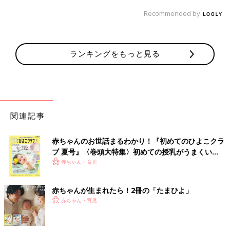
Recommended by
ランキングをもっと見る
関連記事
赤ちゃんのお世話まるわかり！『初めてのひよこクラ
ブ 夏号』〈巻頭大特集〉初めての授乳がうまくい
く！ おっぱい・ミルクの基本と夏のトラブル 解決テ
赤ちゃん・育児
ク
赤ちゃんが生まれたら！2冊の「たまひよ」
赤ちゃん・育児