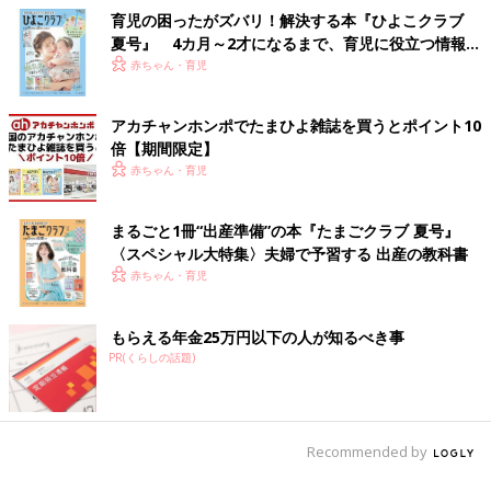
育児の困ったがズバリ！解決する本『ひよこクラブ
夏号』 4カ月～2才になるまで、育児に役立つ情報が
いっぱい！
赤ちゃん・育児
アカチャンホンポでたまひよ雑誌を買うとポイント10
倍【期間限定】
赤ちゃん・育児
まるごと1冊“出産準備”の本『たまごクラブ 夏号』
〈スペシャル大特集〉夫婦で予習する 出産の教科書
赤ちゃん・育児
もらえる年金25万円以下の人が知るべき事
PR(くらしの話題)
Recommended by