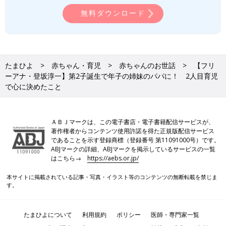
無料ダウンロード
たまひよ
赤ちゃん・育児
赤ちゃんのお世話
【フリ
ーアナ・登坂淳一】第2子誕生で年子の姉妹のパパに！ 2人目育児
で心に決めたこと
ＡＢＪマークは、この電子書店・電子書籍配信サービスが、
著作権者からコンテンツ使用許諾を得た正規版配信サービス
であることを示す登録商標（登録番号 第11091000号）です。
ABJマークの詳細、ABJマークを掲示しているサービスの一覧
はこちら→
https://aebs.or.jp/
本サイトに掲載されている記事・写真・イラスト等のコンテンツの無断転載を禁じま
す。
たまひよについて
利用規約
ポリシー
医師・専門家一覧