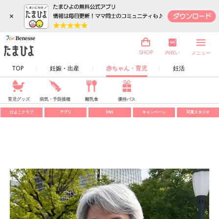
×
内祝い
SHOP
メニュー
TOP
妊娠・出産
赤ちゃん・育児
妊活
育児グッズ
病気・予防接種
離乳食
優待パス
ひよこクラブ
アプリ
SNS
キャンペーン
写真スタジオ